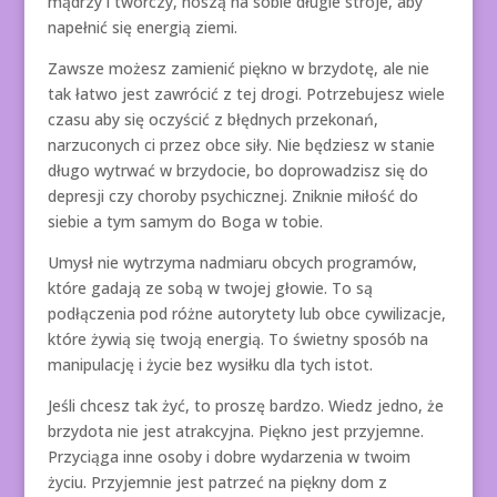
mądrzy i twórczy, noszą na sobie długie stroje, aby
napełnić się energią ziemi.
Zawsze możesz zamienić piękno w brzydotę, ale nie
tak łatwo jest zawrócić z tej drogi. Potrzebujesz wiele
czasu aby się oczyścić z błędnych przekonań,
narzuconych ci przez obce siły. Nie będziesz w stanie
długo wytrwać w brzydocie, bo doprowadzisz się do
depresji czy choroby psychicznej. Zniknie miłość do
siebie a tym samym do Boga w tobie.
Umysł nie wytrzyma nadmiaru obcych programów,
które gadają ze sobą w twojej głowie. To są
podłączenia pod różne autorytety lub obce cywilizacje,
które żywią się twoją energią. To świetny sposób na
manipulację i życie bez wysiłku dla tych istot.
Jeśli chcesz tak żyć, to proszę bardzo. Wiedz jedno, że
brzydota nie jest atrakcyjna. Piękno jest przyjemne.
Przyciąga inne osoby i dobre wydarzenia w twoim
życiu. Przyjemnie jest patrzeć na piękny dom z