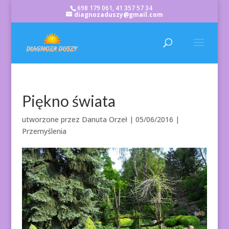
698 179 061, 41 357 57 34
diagnozaduszy@gmail.com
Piękno świata
utworzone przez
Danuta Orzeł
|
05/06/2016
|
Przemyślenia