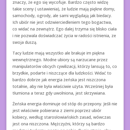
znaczy, że ego się wycofuje. Bardzo często widzę
takie sceny ( ustawienia), że ludzie mają piękne domy,
samochody, ogrody, ale sami wyglądają jak biedacy.
Ich ubiór nie jest odzwierciedleniem tego bogactwa,
co widać na zewnątrz. Ego dalej trzyma się blisko ciała
i nie pozwala doświadczać życia w radości istnienia, ze
swoja duszą.
Tacy ludzie mają wszystko ale brakuje im piękna
wewnętrznego. Modne ubiory są narzucane przez
manipulatorów obcych cywilizacji, którzy lansują to, co
brzydkie, podarte i niszczące dla ludzkości. Widać to
bardzo dobrze jak energia żeńska jest niszczona
totalnie, aby nie była właściwie użyta. Wcześniej była
tłumiona a teraz gdy uwolniona, jest skrzywiana.
Żeńska energia dominuje od stóp do przepony. Jeśli nie
jest właściwie pobierana z ziemi poprzez ubiór
kobiecy, według starosłowiańskich zasad, wówczas
jest ona niszczona. Mężczyźni, którzy są bardzo