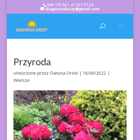
698 179 061, 41 357 57 34
diagnozaduszy@gmail.com
Przyroda
utworzone przez
Danuta Orzeł
|
16/06/2022
|
Wiersze