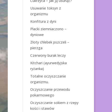
Cukrzyca – jak ją usunąć?
Usuwanie toksyn z
organizmu
Konfitura z dyni
Placki ziemniaczono –
dyniowe
Złoty chlebek pszczeli –
pierzga
Czerwony burak leczy
Kitchari (ayurwedyjska
ryżanka)
Totalne oczyszczanie
organizmu.
Oczyszczanie przewodu
pokarmowego
Oczyszczanie sokiem z rzepy
kości i stawów