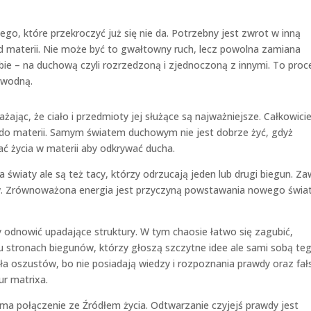
go, które przekroczyć już się nie da. Potrzebny jest zwrot w inną
od materii. Nie może być to gwałtowny ruch, lecz powolna zamiana
obie – na duchową czyli rozrzedzoną i zjednoczoną z innymi. To proc
 wodną.
ając, że ciało i przedmioty jej służące są najważniejsze. Całkowici
 do materii. Samym światem duchowym nie jest dobrze żyć, gdyż
ć życia w materii aby odkrywać ducha.
 światy ale są też tacy, którzy odrzucają jeden lub drugi biegun. Z
ów. Zrównoważona energia jest przyczyną powstawania nowego świat
 odnowić upadające struktury. W tym chaosie łatwo się zagubić,
u stronach biegunów, którzy głoszą szczytne idee ale sami sobą te
dła oszustów, bo nie posiadają wiedzy i rozpoznania prawdy oraz fał
ur matrixa.
ma połączenie ze Źródłem życia. Odtwarzanie czyjejś prawdy jest