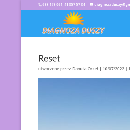
698 179 061, 41 357 57 34
diagnozaduszy@gm
Reset
utworzone przez
Danuta Orzeł
|
10/07/2022
|