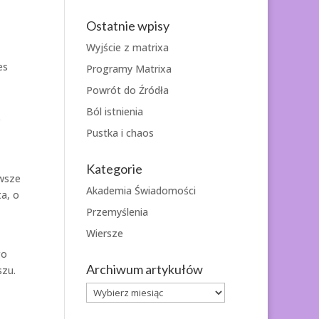
Ostatnie wpisy
Wyjście z matrixa
es
Programy Matrixa
Powrót do Źródła
Ból istnienia
e
Pustka i chaos
Kategorie
awsze
Akademia Świadomości
a, o
Przemyślenia
Wiersze
go
Archiwum artykułów
szu.
Archiwum
artykułów