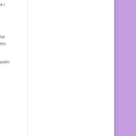
e i
 na
em.
swoim