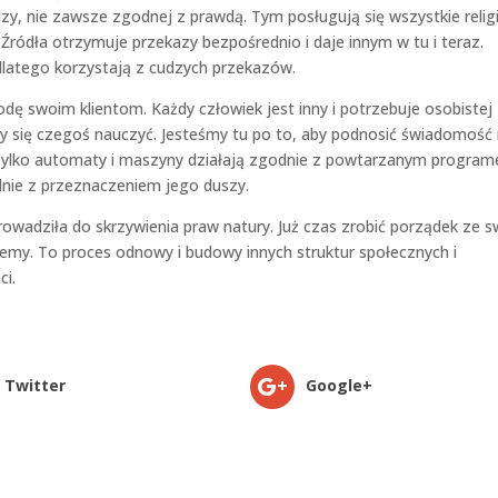
y, nie zawsze zgodnej z prawdą. Tym posługują się wszystkie religi
ródła otrzymuje przekazy bezpośrednio i daje innym w tu i teraz.
latego korzystają z cudzych przekazów.
odę swoim klientom. Każdy człowiek jest inny i potrzebuje osobistej
by się czegoś nauczyć. Jesteśmy tu po to, aby podnosić świadomość
 Tylko automaty i maszyny działają zgodnie z powtarzanym program
dnie z przeznaczeniem jego duszy.
prowadziła do skrzywienia praw natury. Już czas zrobić porządek ze 
jemy. To proces odnowy i budowy innych struktur społecznych i
ci.
Twitter
Google+