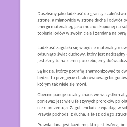
Doszliśmy jako ludzkość do granicy szaleństwa e
stronę, a mianowicie w stronę ducha i odwrót 
energii materialnej, jako mocno skupionej na s
topienia lodów w swoim ciele i zamiana na parę
Ludzkość zagubiła się w pędzie materialnym uważ
odsunięto świat duchowy, który jest nadrzędny
jesteśmy tu na ziemi i potrzebujemy doświadcza
Są ludzie, którzy potrafią zharmonizować te dwa
będzie to przegięcie i brak równowagi biegun
którym tak wiele się mówi.
Obecnie panuje totalny chaos we wszystkim aby
ponieważ jest wielu fałszywych proroków po ob
nie reprezentują. Zagubieni ludzie wpadają w si
Prawda pochodzi z ducha, a fałsz od ego strukt
Prawda dana jest każdemu, kto jest twórcą, bo 