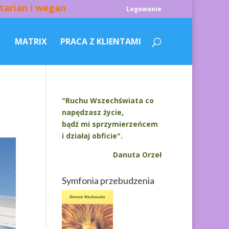
tarian i wegan
Logowanie
MATRIX
PRACA Z KLIENTAMI
"Ruchu Wszechświata co
napędzasz życie,
bądź mi sprzymierzeńcem
i działaj obficie".
Danuta Orzeł
Symfonia przebudzenia