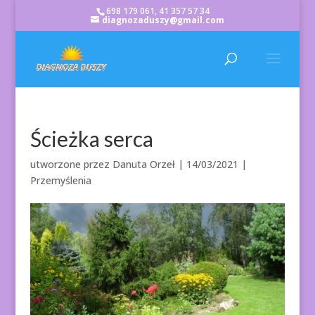
698 179 061, 41 357 57 34
diagnozaduszy@gmail.com
Ścieżka serca
utworzone przez
Danuta Orzeł
|
14/03/2021
|
Przemyślenia