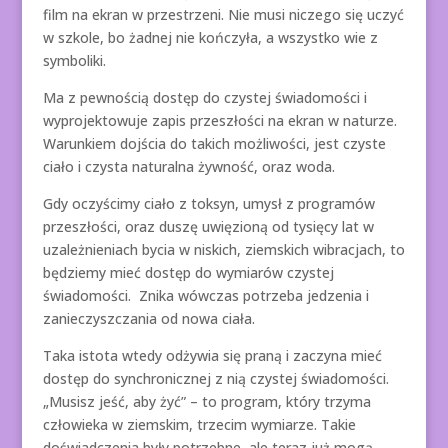
film na ekran w przestrzeni. Nie musi niczego się uczyć
w szkole, bo żadnej nie kończyła, a wszystko wie z
symboliki.
Ma z pewnością dostęp do czystej świadomości i
wyprojektowuje zapis przeszłości na ekran w naturze.
Warunkiem dojścia do takich możliwości, jest czyste
ciało i czysta naturalna żywność, oraz woda.
Gdy oczyścimy ciało z toksyn, umysł z programów
przeszłości, oraz duszę uwięzioną od tysięcy lat w
uzależnieniach bycia w niskich, ziemskich wibracjach, to
będziemy mieć dostęp do wymiarów czystej
świadomości. Znika wówczas potrzeba jedzenia i
zanieczyszczania od nowa ciała.
Taka istota wtedy odżywia się praną i zaczyna mieć
dostęp do synchronicznej z nią czystej świadomości.
„Musisz jeść, aby żyć” – to program, który trzyma
człowieka w ziemskim, trzecim wymiarze. Takie
doświadczenia były potrzebne, ale teraz już mogą