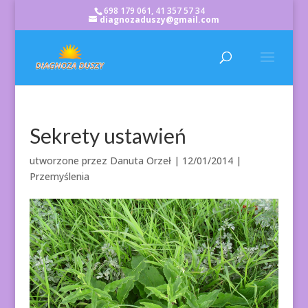
698 179 061, 41 357 57 34
diagnozaduszy@gmail.com
Sekrety ustawień
utworzone przez
Danuta Orzeł
|
12/01/2014
|
Przemyślenia