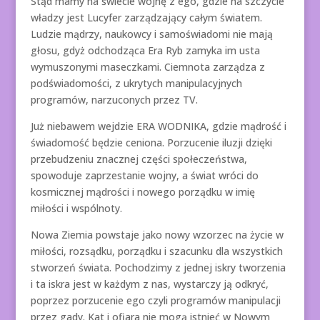
Stąd mamy na świecie wojnę z ego, gdzie na szczycie
władzy jest Lucyfer zarządzający całym światem.
Ludzie mądrzy, naukowcy i samoświadomi nie mają
głosu, gdyż odchodząca Era Ryb zamyka im usta
wymuszonymi maseczkami. Ciemnota zarządza z
podświadomości, z ukrytych manipulacyjnych
programów, narzuconych przez TV.
Już niebawem wejdzie ERA WODNIKA, gdzie mądrość i
świadomość będzie ceniona. Porzucenie iluzji dzięki
przebudzeniu znacznej części społeczeństwa,
spowoduje zaprzestanie wojny, a świat wróci do
kosmicznej mądrości i nowego porządku w imię
miłości i wspólnoty.
Nowa Ziemia powstaje jako nowy wzorzec na życie w
miłości, rozsądku, porządku i szacunku dla wszystkich
stworzeń świata. Pochodzimy z jednej iskry tworzenia
i ta iskra jest w każdym z nas, wystarczy ją odkryć,
poprzez porzucenie ego czyli programów manipulacji
przez gady. Kat i ofiara nie mogą istnieć w Nowym