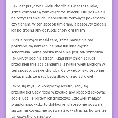
Lęk jest przyczyną wielu chorób a zwłaszcza raka,
gdzie komórki są zamknięte ze strachu. Nie pozwalają
na oczyszczenie ich i napełnienie zdrowym pokarmem
czy tlenem. W ten sposób umierają, a pasożyty zjadają
ich po trochu aby oczyścić chory organizm.
Ludzie noszący maski tam, gdzie nawet nie ma
potrzeby, są narażeni na raka lub inne ciężkie
schorzenia. Sama maska może nie jest tak szkodliwa
jak ukryty pod nią strach. Rząd niby chroniąc ludzi
przed nieistniejącą pandemią, szykuje wielu ludziom w
ten sposób, ciężkie choroby. Człowiek w lęku tego nie
widzi, myśli, że gady będą dbać o jego zdrowie!
Jakże się myli. To kompletny absurd, żeby się
przebudzić! Gady robią wszystko aby podporządkować
sobie ludzi, a potem ich zniszczyć. Człowiek mający
świadomość widzi to dokładnie, dlatego nie pozwala
się zamaskować, nie pozwala żyć w strachu, bo wie, że
to wszystko kłamstwo.