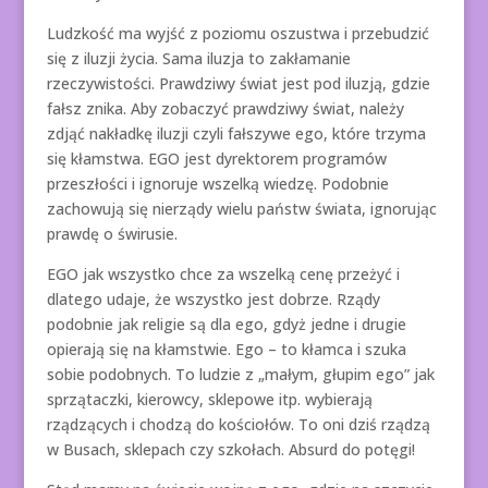
Ludzkość ma wyjść z poziomu oszustwa i przebudzić
się z iluzji życia. Sama iluzja to zakłamanie
rzeczywistości. Prawdziwy świat jest pod iluzją, gdzie
fałsz znika. Aby zobaczyć prawdziwy świat, należy
zdjąć nakładkę iluzji czyli fałszywe ego, które trzyma
się kłamstwa. EGO jest dyrektorem programów
przeszłości i ignoruje wszelką wiedzę. Podobnie
zachowują się nierządy wielu państw świata, ignorując
prawdę o świrusie.
EGO jak wszystko chce za wszelką cenę przeżyć i
dlatego udaje, że wszystko jest dobrze. Rządy
podobnie jak religie są dla ego, gdyż jedne i drugie
opierają się na kłamstwie. Ego – to kłamca i szuka
sobie podobnych. To ludzie z „małym, głupim ego” jak
sprzątaczki, kierowcy, sklepowe itp. wybierają
rządzących i chodzą do kościołów. To oni dziś rządzą
w Busach, sklepach czy szkołach. Absurd do potęgi!