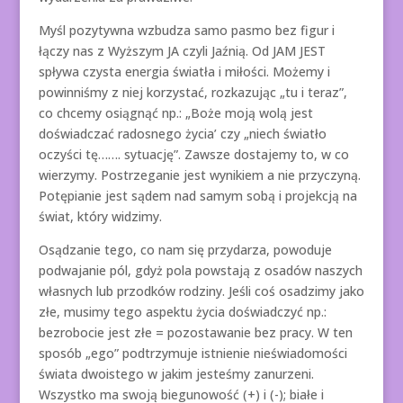
Myśl pozytywna wzbudza samo pasmo bez figur i
łączy nas z Wyższym JA czyli Jaźnią. Od JAM JEST
spływa czysta energia światła i miłości. Możemy i
powinniśmy z niej korzystać, rozkazując „tu i teraz”,
co chcemy osiągnąć np.: „Boże moją wolą jest
doświadczać radosnego życia’ czy „niech światło
oczyści tę……. sytuację”. Zawsze dostajemy to, w co
wierzymy. Postrzeganie jest wynikiem a nie przyczyną.
Potępianie jest sądem nad samym sobą i projekcją na
świat, który widzimy.
Osądzanie tego, co nam się przydarza, powoduje
podwajanie pól, gdyż pola powstają z osadów naszych
własnych lub przodków rodziny. Jeśli coś osadzimy jako
złe, musimy tego aspektu życia doświadczyć np.:
bezrobocie jest złe = pozostawanie bez pracy. W ten
sposób „ego” podtrzymuje istnienie nieświadomości
świata dwoistego w jakim jesteśmy zanurzeni.
Wszystko ma swoją biegunowość (+) i (-); białe i