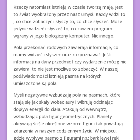
Rzeczy natomiast istnieją w czasie tworzą maję. Jest
to świat wyobrażony przez nasz umysł. Każdy widzi to
, co chce zobaczyć i słyszy to, co chce słyszeć. Może
jedynie widzieć i słyszeć to, co zawiera program
wgrany w jego biologiczny komputer. Nic innego.
Pola przekonań rodowych zawierają informację, co
mamy widzieć i słyszeć oraz rozpoznawać. Jeśli
informacji na dany przedmiot czy wydarzenie mózg nie
zawiera, to nie jest możliwe to zobaczyć. W naszej
podświadomości istnieją pasma na których
umieszczone są pola.
Myśli negatywne wzbudzają pola na pasmach, które
stają się jak skały wobec aury i wibrują odcinając
dopływ energii do ciała. Atakują od wewnątrz,
wzbudzając pola figur geometrycznych. Planety
aktywują ściśle określone wzorce figur i tak powstają
zdarzenia w naszym codziennym życiu. W miejscu,
gdzie wypływa pasmo z figurami np.: bark lewej ręki,