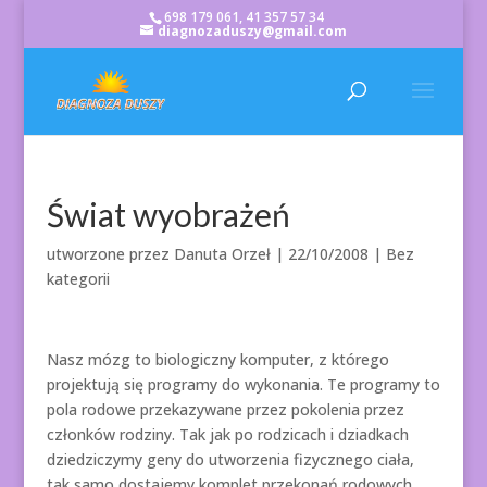
698 179 061, 41 357 57 34
diagnozaduszy@gmail.com
Świat wyobrażeń
utworzone przez
Danuta Orzeł
|
22/10/2008
| Bez
kategorii
Nasz mózg to biologiczny komputer, z którego
projektują się programy do wykonania. Te programy to
pola rodowe przekazywane przez pokolenia przez
członków rodziny. Tak jak po rodzicach i dziadkach
dziedziczymy geny do utworzenia fizycznego ciała,
tak samo dostajemy komplet przekonań rodowych