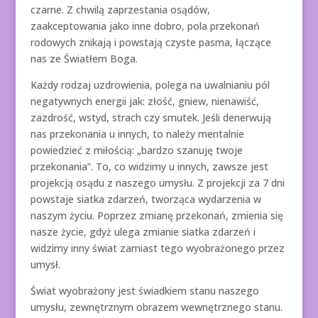
czarne. Z chwilą zaprzestania osądów,
zaakceptowania jako inne dobro, pola przekonań
rodowych znikają i powstają czyste pasma, łączące
nas ze Światłem Boga.
Każdy rodzaj uzdrowienia, polega na uwalnianiu pól
negatywnych energii jak: złość, gniew, nienawiść,
zazdrość, wstyd, strach czy smutek. Jeśli denerwują
nas przekonania u innych, to należy mentalnie
powiedzieć z miłością: „bardzo szanuję twoje
przekonania”. To, co widzimy u innych, zawsze jest
projekcją osądu z naszego umysłu. Z projekcji za 7 dni
powstaje siatka zdarzeń, tworząca wydarzenia w
naszym życiu. Poprzez zmianę przekonań, zmienia się
nasze życie, gdyż ulega zmianie siatka zdarzeń i
widzimy inny świat zamiast tego wyobrażonego przez
umysł.
Świat wyobrażony jest świadkiem stanu naszego
umysłu, zewnętrznym obrazem wewnętrznego stanu.