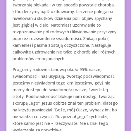
tworzy się blokada i w ten sposób powstaje choroba,
którą leczymy bądź uzdrawiamy. Leczenie polega na
niwelowaniu skutków działania pól i objaw spychany
jest głębiej w ciało. Natomiast uzdrawianie to
rozpoznawanie pól rodowych i likwidowanie przyczyny
poprzez rozświetlenie świadomości. Znikają pola (
kamienie) i pasma zostają oczyszczone. Następuje
całkowite uzdrowienie nie tylko z chorób ale i różnych
problemów emocjonalnych.
Programy rodowe stanowią około 95% naszej
świadomości i nas usypiają, tworząc podświadomość.
Jesteśmy nieświadomi tego kim jesteśmy, gdyż nie
mamy dostępu do świadomości naszej świetlistej
istoty. Podświadomość blokuje nam dostęp, tworząc
skorupę „ego”. Jezus dobrze znał ten problem, dlatego
na krzyżu powiedział ”Boże, mój Ojcze, wybacz im, bo
nie wiedzą co czynią”. Rozpoznał „ego” tych ludzi,
które samo jest nie – rzeczywiste. Nie uznał tego
wydarzenia za prawdziwe.