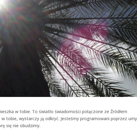
mieszka w tobie. To światło świadomości połączone ze Źródłem
t w tobie, wystarczy ją odkryć. Jesteśmy programowani poprzez umy
rę się nie obudzimy.