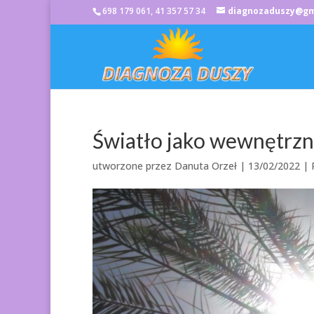
698 179 061, 41 357 57 34
diagnozaduszy@gm
Światło jako wewnętrz
utworzone przez
Danuta Orzeł
|
13/02/2022
|