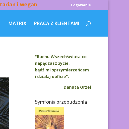
tarian i wegan
Logowanie
MATRIX
PRACA Z KLIENTAMI
"Ruchu Wszechświata co
napędzasz życie,
bądź mi sprzymierzeńcem
i działaj obficie".
Danuta Orzeł
Symfonia przebudzenia