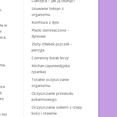
Cukrzyca – jak ją usunąć?
Usuwanie toksyn z
y,
organizmu
Konfitura z dyni
tła w
Placki ziemniaczono –
w
dyniowe
wca,
Złoty chlebek pszczeli –
pierzga
Czerwony burak leczy
nia,
Kitchari (ayurwedyjska
ryżanka)
Totalne oczyszczanie
organizmu.
bra
i,
Oczyszczanie przewodu
zez
pokarmowego
Oczyszczanie sokiem z rzepy
kości i stawów
 też