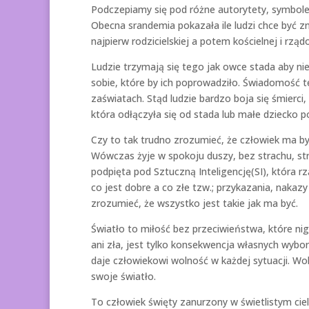
Podczepiamy się pod różne autorytety, symbole
Obecna srandemia pokazała ile ludzi chce być zn
najpierw rodzicielskiej a potem kościelnej i rz
Ludzie trzymają się tego jak owce stada aby nie
sobie, które by ich poprowadziło. Świadomość te
zaświatach. Stąd ludzie bardzo boja się śmierci,
która odłączyła się od stada lub małe dziecko 
Czy to tak trudno zrozumieć, że człowiek ma by
Wówczas żyje w spokoju duszy, bez strachu, s
podpięta pod Sztuczną Inteligencję(SI), która r
co jest dobre a co złe tzw.; przykazania, nakazy
zrozumieć, że wszystko jest takie jak ma być.
Światło to miłość bez przeciwieństwa, które ni
ani zła, jest tylko konsekwencja własnych wybor
daje człowiekowi wolność w każdej sytuacji. W
swoje światło.
To człowiek święty zanurzony w świetlistym cie