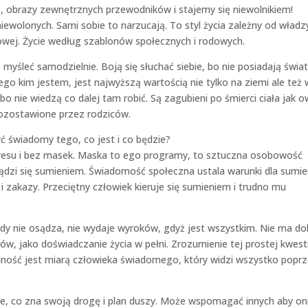
, obrazy zewnętrznych przewodników i stajemy się niewolnikiem!
iewolonych. Sami sobie to narzucają. To styl życia zależny od władz
ądowej. Życie według szablonów społecznych i rodowych.
 myśleć samodzielnie. Boją się słuchać siebie, bo nie posiadają świa
go kim jestem, jest najwyższą wartością nie tylko na ziemi ale też 
 bo nie wiedzą co dalej tam robić. Są zagubieni po śmierci ciała jak o
pozostawione przez rodziców.
ć świadomy tego, co jest i co będzie?
tresu i bez masek. Maska to ego programy, to sztuczna osobowość
ządzi się sumieniem. Świadomość społeczna ustala warunki dla sumie
 i zakazy. Przeciętny człowiek kieruje się sumieniem i trudno mu
gdy nie osądza, nie wydaje wyroków, gdyż jest wszystkim. Nie ma do
ów, jako doświadczanie życia w pełni. Zrozumienie tej prostej kwesti
olność jest miarą człowieka świadomego, który widzi wszystko popr
le, co zna swoją drogę i plan duszy. Może wspomagać innych aby oni