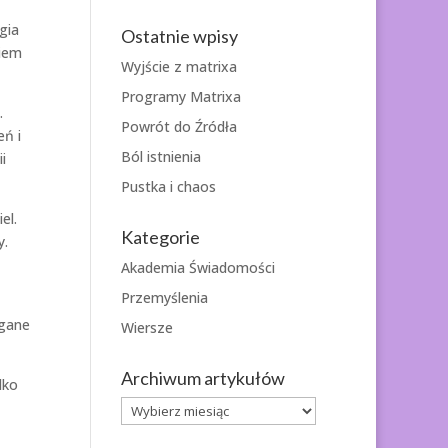
gia
Ostatnie wpisy
kiem
Wyjście z matrixa
Programy Matrixa
.
Powrót do Źródła
eń i
Ból istnienia
i
Pustka i chaos
el.
Kategorie
y.
Akademia Świadomości
Przemyślenia
egane
Wiersze
Archiwum artykułów
lko
Archiwum
artykułów