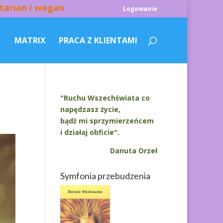
tarian i wegan
Logowanie
MATRIX
PRACA Z KLIENTAMI
"Ruchu Wszechświata co
napędzasz życie,
bądź mi sprzymierzeńcem
i działaj obficie".
Danuta Orzeł
Symfonia przebudzenia