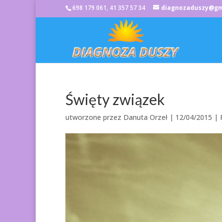
698 179 061, 41 357 57 34
diagnozaduszy@gm
Święty związek
utworzone przez
Danuta Orzeł
|
12/04/2015
|