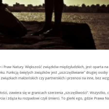
i Praw Natury. Większość związków międzyludzkich, jest oparta na
ku. Funkcją świętych związków jest „uszczęśliwianie” drugiej osoby
 związkach małżeńskich czy partnerskich i przenosi na inne, bez wz
ci, zawiera się w granicach szerzenia „szczęśliwości”. Wszystko, 
ia i zdąża ku rozpadowi czyli śmierci. To gierki ego, gdzie Prawa N