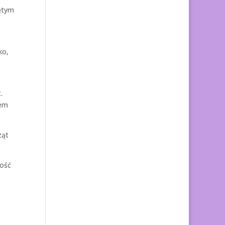
iętym
ko,
.
łem
ząt
kość