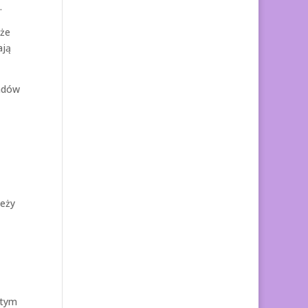
.
 że
ają
gadów
leży
ętym