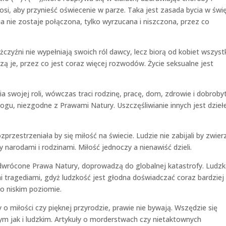
si, aby przynieść oświecenie w parze. Taka jest zasada bycia w św
 nie zostaje połączona, tylko wyrzucana i niszczona, przez co
yźni nie wypełniają swoich ról dawcy, lecz biorą od kobiet wszyst
czą je, przez co jest coraz więcej rozwodów. Życie seksualne jest
a swojej roli, wówczas traci rodzinę, pracę, dom, zdrowie i dobrobyt
 Bogu, niezgodne z Prawami Natury. Uszczęśliwianie innych jest dzie
rzestrzeniała by się miłość na świecie. Ludzie nie zabijali by zwier
 narodami i rodzinami. Miłość jednoczy a nienawiść dzieli.
 odwrócone Prawa Natury, doprowadzą do globalnej katastrofy. Ludz
 tragediami, gdyż ludzkość jest głodna doświadczać coraz bardziej
o niskim poziomie.
o miłości czy pięknej przyrodzie, prawie nie bywają. Wszędzie się
cym jak i ludzkim. Artykuły o morderstwach czy nietaktownych