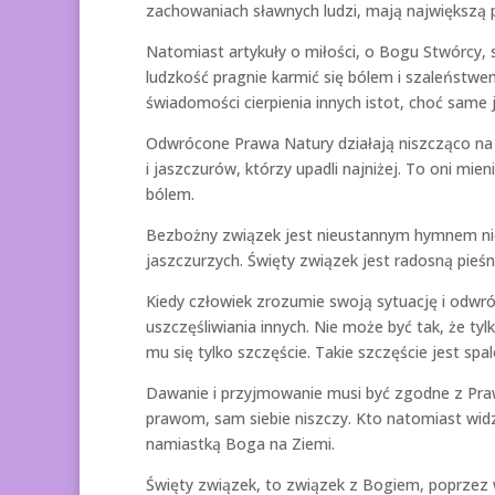
zachowaniach sławnych ludzi, mają największą
Natomiast artykuły o miłości, o Bogu Stwórcy, 
ludzkość pragnie karmić się bólem i szaleństwe
świadomości cierpienia innych istot, choć same 
Odwrócone Prawa Natury działają niszcząco na k
i jaszczurów, którzy upadli najniżej. To oni mie
bólem.
Bezbożny związek jest nieustannym hymnem nien
jaszczurzych. Święty związek jest radosną pieś
Kiedy człowiek zrozumie swoją sytuację i odwró
uszczęśliwiania innych. Nie może być tak, że ty
mu się tylko szczęście. Takie szczęście jest spal
Dawanie i przyjmowanie musi być zgodne z Pra
prawom, sam siebie niszczy. Kto natomiast widz
namiastką Boga na Ziemi.
Święty związek, to związek z Bogiem, poprzez 