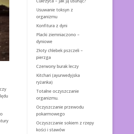
Cukrzyca – jak ją usunąć?
Usuwanie toksyn z
organizmu
Konfitura z dyni
Placki ziemniaczono –
dyniowe
Złoty chlebek pszczeli –
pierzga
Czerwony burak leczy
Kitchari (ayurwedyjska
ryżanka)
 czy
Totalne oczyszczanie
ględu
organizmu.
Oczyszczanie przewodu
pokarmowego
co
atury
Oczyszczanie sokiem z rzepy
kości i stawów