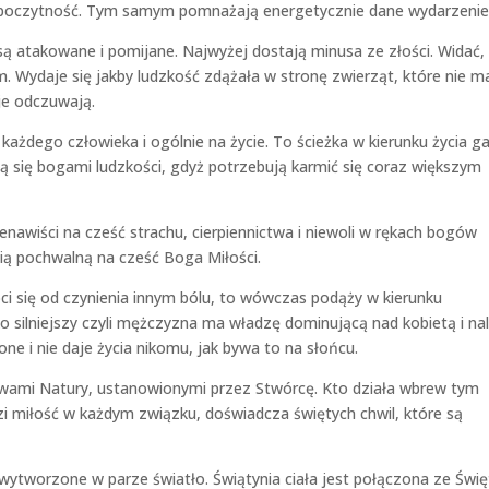
 poczytność. Tym samym pomnażają energetycznie dane wydarzenie
są atakowane i pomijane. Najwyżej dostają minusa ze złości. Widać,
m. Wydaje się jakby ludzkość zdążała w stronę zwierząt, które nie m
je odczuwają.
ażdego człowieka i ogólnie na życie. To ścieżka w kierunku życia 
nią się bogami ludzkości, gdyż potrzebują karmić się coraz większym
awiści na cześć strachu, cierpiennictwa i niewoli w rękach bogów
nią pochwalną na cześć Boga Miłości.
ci się od czynienia innym bólu, to wówczas podąży w kierunku
lko silniejszy czyli mężczyzna ma władzę dominującą nad kobietą i na
one i nie daje życia nikomu, jak bywa to na słońcu.
wami Natury, ustanowionymi przez Stwórcę. Kto działa wbrew tym
i miłość w każdym związku, doświadcza świętych chwil, które są
wytworzone w parze światło. Świątynia ciała jest połączona ze Świ