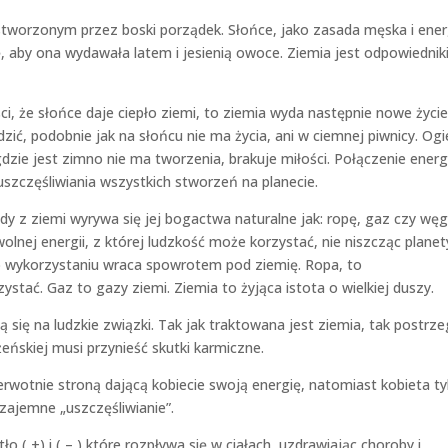
tworzonym przez boski porządek. Słońce, jako zasada męska i ener
, aby ona wydawała latem i jesienią owoce. Ziemia jest odpowiedni
i, że słońce daje ciepło ziemi, to ziemia wyda następnie nowe życie
zić, podobnie jak na słońcu nie ma życia, ani w ciemnej piwnicy. Ogi
gdzie jest zimno nie ma tworzenia, brakuje miłości. Połączenie energi
 uszczęśliwiania wszystkich stworzeń na planecie.
y z ziemi wyrywa się jej bogactwa naturalne jak: ropę, gaz czy węgi
lnej energii, z której ludzkość może korzystać, nie niszcząc planet
o wykorzystaniu wraca spowrotem pod ziemię. Ropa, to
ystać. Gaz to gazy ziemi. Ziemia to żyjąca istota o wielkiej duszy.
się na ludzkie związki. Tak jak traktowana jest ziemia, tak postrz
żeńskiej musi przynieść skutki karmiczne.
wotnie stroną dającą kobiecie swoją energię, natomiast kobieta ty
zajemne „uszczęśliwianie”.
 ( +) i ( – ),które rozpływa się w ciałach, uzdrawiając choroby i