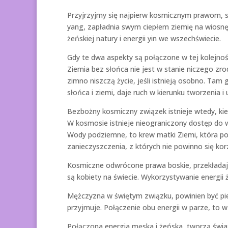
Przyjrzyjmy się najpierw kosmicznym prawom, s
yang, zapładnia swym ciepłem ziemię na wiosnę
żeńskiej natury i energii yin we wszechświecie.
Gdy te dwa aspekty są połączone w tej kolejnośc
Ziemia bez słońca nie jest w stanie niczego zrod
zimno niszczą życie, jeśli istnieją osobno. Tam 
słońca i ziemi, daje ruch w kierunku tworzenia i
Bezbożny kosmiczny związek istnieje wtedy, kied
W kosmosie istnieje nieograniczony dostęp do wo
Wody podziemne, to krew matki Ziemi, która p
zanieczyszczenia, z których nie powinno się korz
Kosmiczne odwrócone prawa boskie, przekładają 
są kobiety na świecie. Wykorzystywanie energii 
Mężczyzna w świętym związku, powinien być pier
przyjmuje. Połączenie obu energii w parze, to w
Połączona energia męska i żeńska, tworzą światło