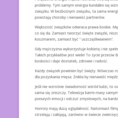
problemy. Tym samym energia kundalini się wzno
związku. W bezbożnym związku, ta sama energia
powstają choroby i nienawiść partnerów.
Większość związków odwraca prawa boskie. Mężcz
co się da. Zamiast tworzyć święte związki, nisz
koszmarem, zamiast być ” uszczęśliwianiem”.
Gdy mężczyzna wykorzystuje kobietę i nie spełni
Takich przykładów jest wiele! To życie przeciw
boskości i daje dostatek, zdrowie i radość.
Każdy związek powinien być święty. Wówczas rozp
dla pozyskania mięsa. Znikła by nienawiść między
Jeśli nie wzrośnie świadomość wśród ludzi, to
sama się zniszczy. Telewizja karmi masy samymi
ponurych emocji i odczuć zmysłowych, na bardz
Horrory mają dużą oglądalność. Natomiast filmy 
strzelają i zabijają, zarówno w świecie zwierzę