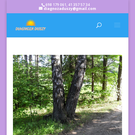
698 179 061, 41 357 57 34
diagnozaduszy@gmail.com