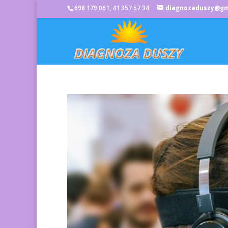
698 179 061, 41 357 57 34
diagnozaduszy@gm