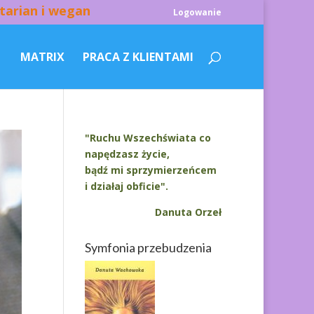
tarian i wegan
Logowanie
MATRIX
PRACA Z KLIENTAMI
"Ruchu Wszechświata co
napędzasz życie,
bądź mi sprzymierzeńcem
i działaj obficie".
Danuta Orzeł
Symfonia przebudzenia