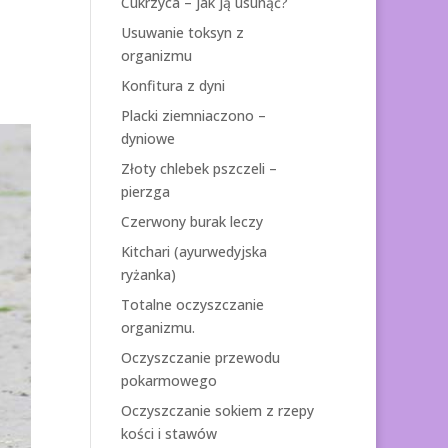
Cukrzyca – jak ją usunąć?
Usuwanie toksyn z
organizmu
Konfitura z dyni
Placki ziemniaczono –
dyniowe
Złoty chlebek pszczeli –
pierzga
Czerwony burak leczy
Kitchari (ayurwedyjska
ryżanka)
Totalne oczyszczanie
organizmu.
Oczyszczanie przewodu
pokarmowego
Oczyszczanie sokiem z rzepy
kości i stawów