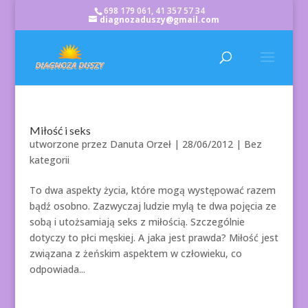
698 179 061, 41 357 57 34
diagnozaduszy@gmail.com
Miłość i seks
utworzone przez
Danuta Orzeł
|
28/06/2012
| Bez
kategorii
To dwa aspekty życia, które mogą występować razem
bądź osobno. Zazwyczaj ludzie mylą te dwa pojęcia ze
sobą i utożsamiają seks z miłością. Szczególnie
dotyczy to płci męskiej. A jaka jest prawda? Miłość jest
związana z żeńskim aspektem w człowieku, co
odpowiada...