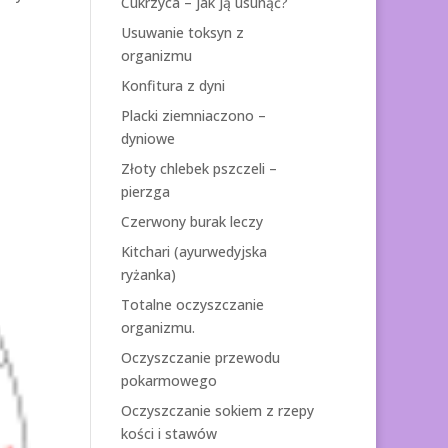
Cukrzyca – jak ją usunąć?
Usuwanie toksyn z
organizmu
Konfitura z dyni
Placki ziemniaczono –
dyniowe
Złoty chlebek pszczeli –
pierzga
Czerwony burak leczy
Kitchari (ayurwedyjska
ryżanka)
Totalne oczyszczanie
organizmu.
Oczyszczanie przewodu
pokarmowego
Oczyszczanie sokiem z rzepy
kości i stawów