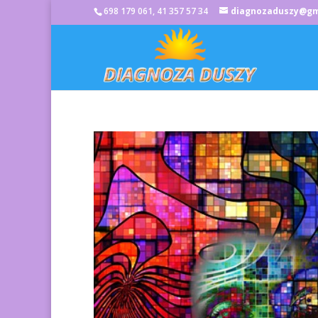
698 179 061, 41 357 57 34
diagnozaduszy@gm