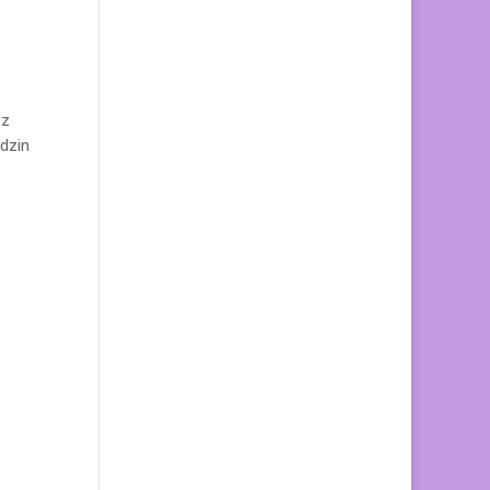
 z
dzin