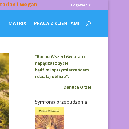
tarian i wegan
Logowanie
MATRIX
PRACA Z KLIENTAMI
"Ruchu Wszechświata co
napędzasz życie,
bądź mi sprzymierzeńcem
i działaj obficie".
Danuta Orzeł
Symfonia przebudzenia