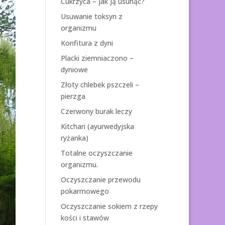
Cukrzyca – jak ją usunąć?
Usuwanie toksyn z
organizmu
Konfitura z dyni
Placki ziemniaczono –
dyniowe
Złoty chlebek pszczeli –
pierzga
Czerwony burak leczy
Kitchari (ayurwedyjska
ryżanka)
Totalne oczyszczanie
organizmu.
Oczyszczanie przewodu
pokarmowego
Oczyszczanie sokiem z rzepy
kości i stawów