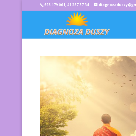
698 179 061, 41 357 57 34
diagnozaduszy@gm