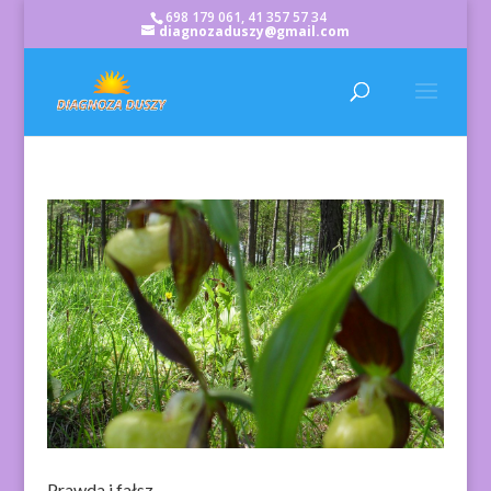
698 179 061, 41 357 57 34
diagnozaduszy@gmail.com
Prawda i fałsz