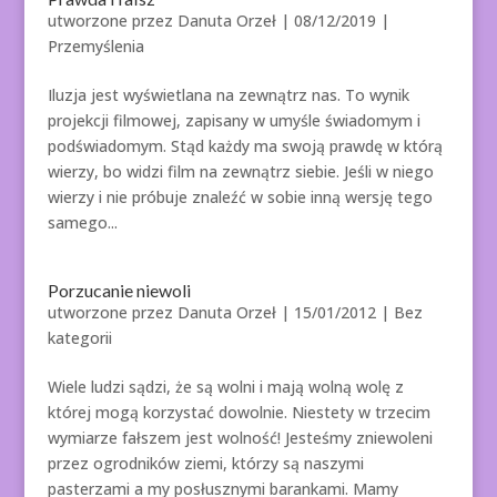
utworzone przez
Danuta Orzeł
|
08/12/2019
|
Przemyślenia
Iluzja jest wyświetlana na zewnątrz nas. To wynik
projekcji filmowej, zapisany w umyśle świadomym i
podświadomym. Stąd każdy ma swoją prawdę w którą
wierzy, bo widzi film na zewnątrz siebie. Jeśli w niego
wierzy i nie próbuje znaleźć w sobie inną wersję tego
samego...
Porzucanie niewoli
utworzone przez
Danuta Orzeł
|
15/01/2012
| Bez
kategorii
Wiele ludzi sądzi, że są wolni i mają wolną wolę z
której mogą korzystać dowolnie. Niestety w trzecim
wymiarze fałszem jest wolność! Jesteśmy zniewoleni
przez ogrodników ziemi, którzy są naszymi
pasterzami a my posłusznymi barankami. Mamy