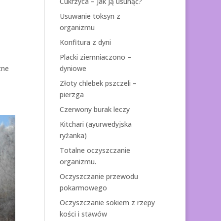
Cukrzyca – jak ją usunąć?
Usuwanie toksyn z
organizmu
Konfitura z dyni
Placki ziemniaczono –
dyniowe
zne
Złoty chlebek pszczeli –
pierzga
Czerwony burak leczy
Kitchari (ayurwedyjska
ryżanka)
Totalne oczyszczanie
organizmu.
Oczyszczanie przewodu
pokarmowego
Oczyszczanie sokiem z rzepy
kości i stawów