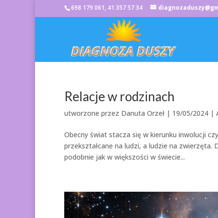
698 179 061, 41 357 57 34
diagnozaduszy@gm
Relacje w rodzinach
utworzone przez
Danuta Orzeł
|
19/05/2024
|
Obecny świat stacza się w kierunku inwolucji cz
przekształcane na ludzi, a ludzie na zwierzęta.
podobnie jak w większości w świecie...