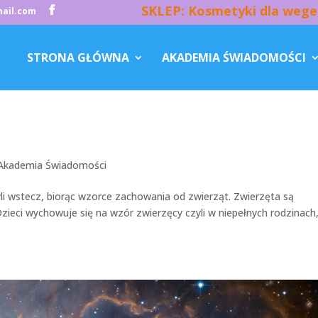
SKLEP: Kosmetyki dla wege
ail.com
STRONA GŁÓWNA
AKADEMIA ŚWIADOMOŚCI
Akademia Świadomości
yli wstecz, biorąc wzorce zachowania od zwierząt. Zwierzęta są
 Dzieci wychowuje się na wzór zwierzęcy czyli w niepełnych rodzinach