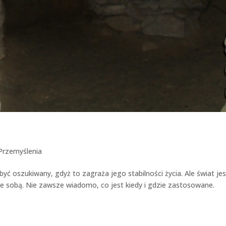
Przemyślenia
i być oszukiwany, gdyż to zagraża jego stabilności życia. Ale świat jes
e sobą. Nie zawsze wiadomo, co jest kiedy i gdzie zastosowane.