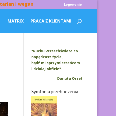
tarian i wegan
Logowanie
MATRIX
PRACA Z KLIENTAMI
"Ruchu Wszechświata co
napędzasz życie,
bądź mi sprzymierzeńcem
i działaj obficie".
,
Danuta Orzeł
Symfonia przebudzenia