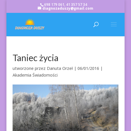
698 179 061, 41 357 57 34
diagnozaduszy@gmail.com
Taniec życia
utworzone przez
Danuta Orzeł
|
06/01/2016
|
Akademia Świadomości