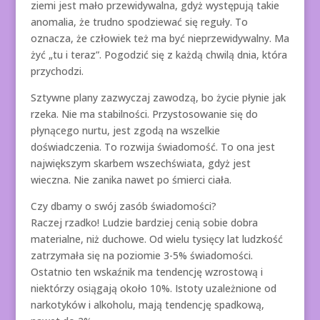
ziemi jest mało przewidywalna, gdyż występują takie
anomalia, że trudno spodziewać się reguły. To
oznacza, że człowiek też ma być nieprzewidywalny. Ma
żyć „tu i teraz”. Pogodzić się z każdą chwilą dnia, która
przychodzi.
Sztywne plany zazwyczaj zawodzą, bo życie płynie jak
rzeka. Nie ma stabilności. Przystosowanie się do
płynącego nurtu, jest zgodą na wszelkie
doświadczenia. To rozwija świadomość. To ona jest
największym skarbem wszechświata, gdyż jest
wieczna. Nie zanika nawet po śmierci ciała.
Czy dbamy o swój zasób świadomości?
Raczej rzadko! Ludzie bardziej cenią sobie dobra
materialne, niż duchowe. Od wielu tysięcy lat ludzkość
zatrzymała się na poziomie 3-5% świadomości.
Ostatnio ten wskaźnik ma tendencję wzrostową i
niektórzy osiągają około 10%. Istoty uzależnione od
narkotyków i alkoholu, mają tendencję spadkową,