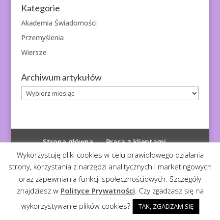
Kategorie
Akademia Świadomości
Przemyślenia
Wiersze
Archiwum artykułów
Archiwum
artykułów
Strona główna
Praca z klientami
Polityka prywatności
Wykorzystuję pliki cookies w celu prawidłowego działania
strony, korzystania z narzędzi analitycznych i marketingowych
oraz zapewniania funkcji społecznościowych. Szczegóły
znajdziesz w
Polityce Prywatności
. Czy zgadzasz się na
© 2026
Diagnoza Duszy
| Kopiowanie zabronione
wykorzystywanie plików cookies?
TAK, ZGADZAM SIĘ
Realizacja:
Serwis4U - Narzędzia dla eMarketera