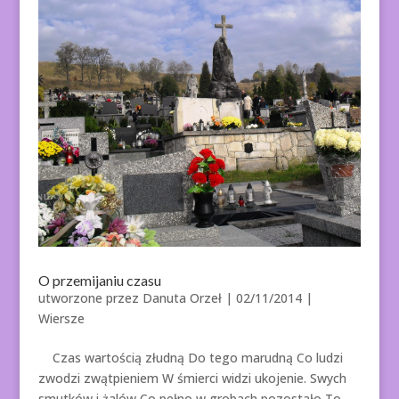
O przemijaniu czasu
utworzone przez
Danuta Orzeł
|
02/11/2014
|
Wiersze
Czas wartością złudną Do tego marudną Co ludzi
zwodzi zwątpieniem W śmierci widzi ukojenie. Swych
smutków i żalów Co pełno w grobach pozostało To