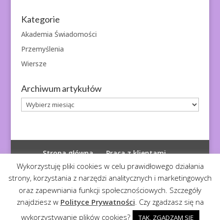
Kategorie
Akademia Świadomości
Przemyślenia
Wiersze
Archiwum artykułów
Archiwum
artykułów
Strona główna
Praca z klientami
Polityka prywatności
Wykorzystuję pliki cookies w celu prawidłowego działania
strony, korzystania z narzędzi analitycznych i marketingowych
oraz zapewniania funkcji społecznościowych. Szczegóły
znajdziesz w
Polityce Prywatności
. Czy zgadzasz się na
© 2026
Diagnoza Duszy
| Kopiowanie zabronione
wykorzystywanie plików cookies?
TAK, ZGADZAM SIĘ
Realizacja:
Serwis4U - Narzędzia dla eMarketera