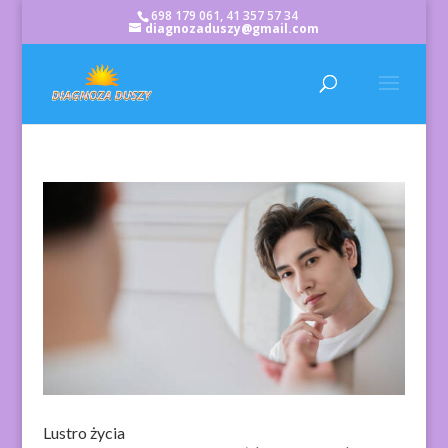
698 179 061, 41 357 57 34
diagnozaduszy@gmail.com
Lustro życia