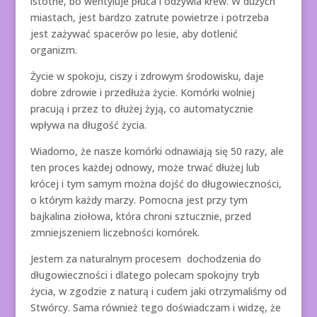
istotne, bo wentyluje płuca i odżywia krew. W dużych
miastach, jest bardzo zatrute powietrze i potrzeba
jest zażywać spacerów po lesie, aby dotlenić
organizm.
Życie w spokoju, ciszy i zdrowym środowisku, daje
dobre zdrowie i przedłuża życie. Komórki wolniej
pracują i przez to dłużej żyją, co automatycznie
wpływa na długość życia.
Wiadomo, że nasze komórki odnawiają się 50 razy, ale
ten proces każdej odnowy, może trwać dłużej lub
krócej i tym samym można dojść do długowieczności,
o którym każdy marzy. Pomocna jest przy tym
bajkalina ziołowa, która chroni sztucznie, przed
zmniejszeniem liczebności komórek.
Jestem za naturalnym procesem dochodzenia do
długowieczności i dlatego polecam spokojny tryb
życia, w zgodzie z naturą i cudem jaki otrzymaliśmy od
Stwórcy. Sama również tego doświadczam i widzę, że