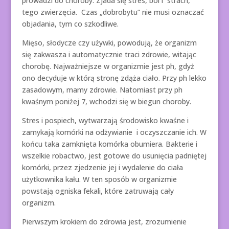
prowadzi do choroby. Zjada się stres, ból i strach,
tego zwierzęcia. Czas „dobrobytu” nie musi oznaczać
objadania, tym co szkodliwe.
Mięso, słodycze czy używki, powodują, że organizm
się zakwasza i automatycznie traci zdrowie, witając
chorobę. Najważniejsze w organizmie jest ph, gdyż
ono decyduje w którą stronę zdąża ciało. Przy ph lekko
zasadowym, mamy zdrowie. Natomiast przy ph
kwaśnym poniżej 7, wchodzi się w biegun choroby.
Stres i pospiech, wytwarzają środowisko kwaśne i
zamykają komórki na odżywianie i oczyszczanie ich. W
końcu taka zamknięta komórka obumiera. Bakterie i
wszelkie robactwo, jest gotowe do usunięcia padniętej
komórki, przez zjedzenie jej i wydalenie do ciała
użytkownika kału. W ten sposób w organizmie
powstają ogniska fekali, które zatruwają cały
organizm.
Pierwszym krokiem do zdrowia jest, zrozumienie