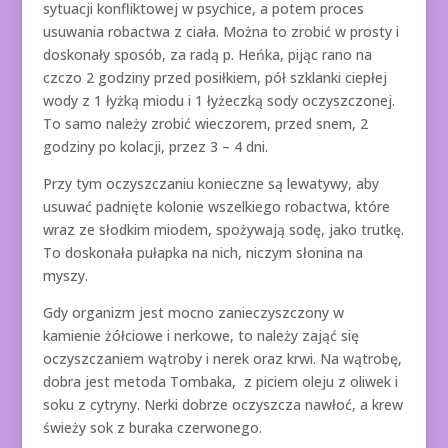
sytuacji konfliktowej w psychice, a potem proces
usuwania robactwa z ciała. Można to zrobić w prosty i
doskonały sposób, za radą p. Heńka, pijąc rano na
czczo 2 godziny przed posiłkiem, pół szklanki ciepłej
wody z 1 łyżką miodu i 1 łyżeczką sody oczyszczonej.
To samo należy zrobić wieczorem, przed snem, 2
godziny po kolacji, przez 3 – 4 dni.
Przy tym oczyszczaniu konieczne są lewatywy, aby
usuwać padnięte kolonie wszelkiego robactwa, które
wraz ze słodkim miodem, spożywają sodę, jako trutkę.
To doskonała pułapka na nich, niczym słonina na
myszy.
Gdy organizm jest mocno zanieczyszczony w
kamienie żółciowe i nerkowe, to należy zająć się
oczyszczaniem wątroby i nerek oraz krwi. Na wątrobę,
dobra jest metoda Tombaka, z piciem oleju z oliwek i
soku z cytryny. Nerki dobrze oczyszcza nawłoć, a krew
świeży sok z buraka czerwonego.