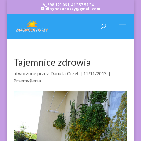
698 179 061, 41 357 57 34
diagnozaduszy@gmail.com
Tajemnice zdrowia
utworzone przez
Danuta Orzeł
|
11/11/2013
|
Przemyślenia