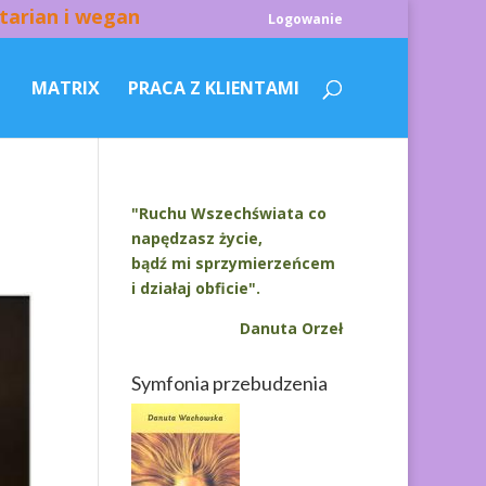
tarian i wegan
Logowanie
MATRIX
PRACA Z KLIENTAMI
"Ruchu Wszechświata co
napędzasz życie,
bądź mi sprzymierzeńcem
i działaj obficie".
Danuta Orzeł
Symfonia przebudzenia