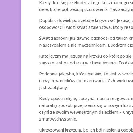
Każdy, kto się przebudzi z tego koszmarnego 
ciele, które potrzebują uzdrowienia. Tak zaczy
Dopóki człowiek potrzebuje krzyżować Jezusa, 
osobowości i widzi świat szaleństwa, który rezo
Świat zachodni już dawno odchodzi od takich kr
Nauczycielem a nie męczennikiem. Buddyzm czci s
Katolicyzm ma Jezusa na krzyżu do którego się m
zawsze jest na ołtarzu w stanie śmierci. To dziw
Podobnie jak ryba, która nie wie, że jest w wod
nowych warunków do przetrwania. Człowiek uwikł
jest zaplątany.
Kiedy opuści religię, zaczyna mocno reagować 
naturalny sposób przejrzenia się w nowym lustr
czyni ze swoim wewnętrznym dzieckiem – Chryst
zmartwychwstanie.
Ukrzyżowani krzyżują, bo ich ból niesienia osobi