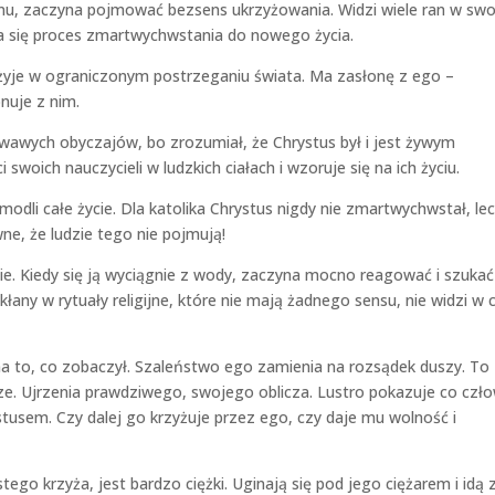
snu, zaczyna pojmować bezsens ukrzyżowania. Widzi wiele ran w sw
na się proces zmartwychwstania do nowego życia.
żyje w ograniczonym postrzeganiu świata. Ma zasłonę z ego –
nuje z nim.
wawych obyczajów, bo zrozumiał, że Chrystus był i jest żywym
woich nauczycieli w ludzkich ciałach i wzoruje się na ich życiu.
odli całe życie. Dla katolika Chrystus nigdy nie zmartwychwstał, le
ne, że ludzie tego nie pojmują!
zie. Kiedy się ją wyciągnie z wody, zaczyna mocno reagować i szukać
any w rytuały religijne, które nie mają żadnego sensu, nie widzi w 
na to, co zobaczył. Szaleństwo ego zamienia na rozsądek duszy. To
ze. Ujrzenia prawdziwego, swojego oblicza. Lustro pokazuje co czło
usem. Czy dalej go krzyżuje przez ego, czy daje mu wolność i
stego krzyża, jest bardzo ciężki. Uginają się pod jego ciężarem i idą 