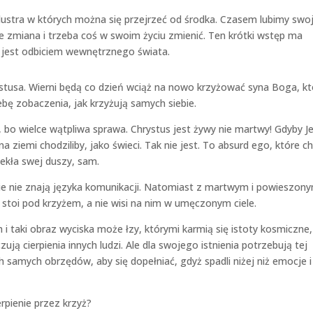
lustra w których można się przejrzeć od środka. Czasem lubimy swo
dzie zmiana i trzeba coś w swoim życiu zmienić. Ten krótki wstęp ma
 jest odbiciem wewnętrznego świata.
rystusa. Wierni będą co dzień wciąż na nowo krzyżować syna Boga, kt
ebę zobaczenia, jak krzyżują samych siebie.
 bo wielce wątpliwa sprawa. Chrystus jest żywy nie martwy! Gdyby J
a ziemi chodziliby, jako świeci. Tak nie jest. To absurd ego, które c
ekła swej duszy, sam.
ie nie znają języka komunikacji. Natomiast z martwym i powieszon
o stoi pod krzyżem, a nie wisi na nim w umęczonym ciele.
 taki obraz wyciska może łzy, którymi karmią się istoty kosmiczne,
zują cierpienia innych ludzi. Ale dla swojego istnienia potrzebują tej
ch samych obrzędów, aby się dopełniać, gdyż spadli niżej niż emocje i
erpienie przez krzyż?