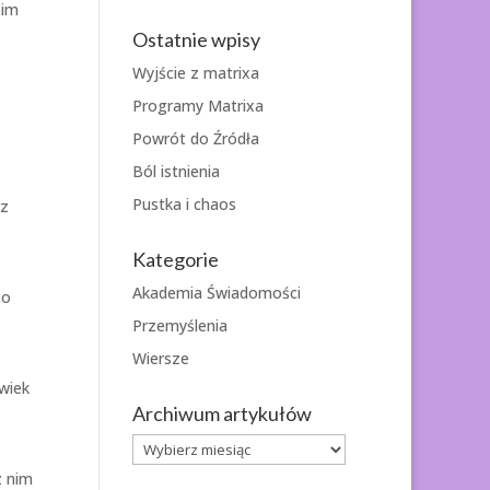
oim
Ostatnie wpisy
Wyjście z matrixa
Programy Matrixa
Powrót do Źródła
Ból istnienia
Pustka i chaos
cz
Kategorie
Akademia Świadomości
co
Przemyślenia
Wiersze
wiek
Archiwum artykułów
Archiwum
artykułów
z nim