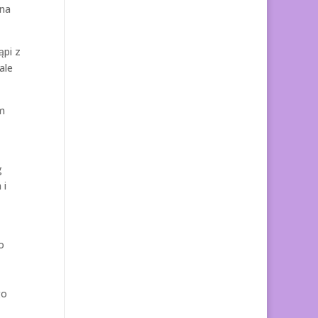
żna
ąpi z
ale
ym
g
 i
o
go