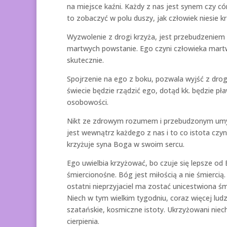
na miejsce kaźni. Każdy z nas jest synem czy 
to zobaczyć w polu duszy, jak człowiek niesie kr
Wyzwolenie z drogi krzyża, jest przebudzeniem z
martwych powstanie. Ego czyni człowieka martwy
skutecznie.
Spojrzenie na ego z boku, pozwala wyjść z dro
świecie będzie rządzić ego, dotąd kk. będzie pł
osobowości.
Nikt ze zdrowym rozumem i przebudzonym umysł
jest wewnątrz każdego z nas i to co istota czyn
krzyżuje syna Boga w swoim sercu.
Ego uwielbia krzyżować, bo czuje się lepsze od B
śmiercionośne. Bóg jest miłością a nie śmiercią
ostatni nieprzyjaciel ma zostać unicestwiona śmi
Niech w tym wielkim tygodniu, coraz więcej ludz
szatańskie, kosmiczne istoty. Ukrzyżowani niec
cierpienia.