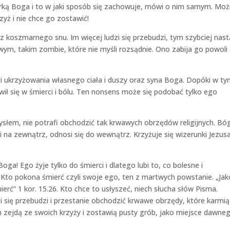
córką Boga i to w jaki sposób się zachowuje, mówi o nim samym. Mo
zyż i nie chce go zostawić!
 koszmarnego snu. Im więcej ludzi się przebudzi, tym szybciej nast
m, takim zombie, które nie myśli rozsądnie. Ono zabija go powoli 
gi ukrzyżowania własnego ciała i duszy oraz syna Boga. Dopóki w t
awił się w śmierci i bólu. Ten nonsens może się podobać tylko ego
em, nie potrafi obchodzić tak krwawych obrzędów religijnych. Bó
i na zewnątrz, odnosi się do wewnątrz. Krzyżuje się wizerunki Jezusa
oga! Ego żyje tylko do śmierci i dlatego lubi to, co bolesne i
. Kto pokona śmierć czyli swoje ego, ten z martwych powstanie. „Jak
erć” 1 kor. 15.26. Kto chce to usłyszeć, niech słucha słów Pisma.
i się przebudzi i przestanie obchodzić krwawe obrzędy, które karmią
h zejdą ze swoich krzyży i zostawią pusty grób, jako miejsce dawne