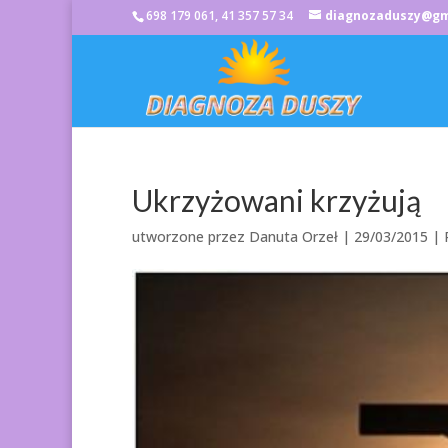
698 179 061, 41 357 57 34
diagnozaduszy@gm
Ukrzyżowani krzyżują
utworzone przez
Danuta Orzeł
|
29/03/2015
|