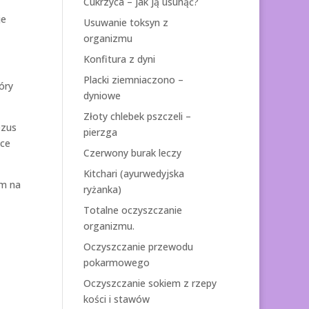
Cukrzyca – jak ją usunąć?
je
Usuwanie toksyn z
organizmu
Konfitura z dyni
Placki ziemniaczono –
óry
dyniowe
Złoty chlebek pszczeli –
ezus
pierzga
hce
Czerwony burak leczy
Kitchari (ayurwedyjska
ym na
ryżanka)
Totalne oczyszczanie
organizmu.
Oczyszczanie przewodu
pokarmowego
Oczyszczanie sokiem z rzepy
kości i stawów