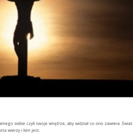
ego siebie czyli swoje wnętrze, aby widział co ono zawiera. Świat
a wierzy i kim jest.