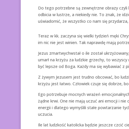
Do tego potrzebne są zewnętrzne obrazy czyli 
odbicia w lustrze, a niekiedy nie. To znak, że i
uświadomić, że wszystko co nam się przydarza,
Teraz w kk. zaczyna się wielki tydzień męki Ch
im nic nie jest winien. Tak naprawdę mają potrz
Jezus zmartwychwstał o ile został ukrzyżowany,
umarł na krzyżu za ludzkie grzechy, to wszyscy n
być lepsze od Boga. Każdy ma się wybawiać z pi
Z żywym Jezusem jest trudno obcować, bo ludz
krzyżu jest łatwo. Człowiek czuje się dobrze, b
Ego potrzebuje mocnych wrażeń emocjonalnych i
żądne krwi. One nie mają uczuć ani emocji i nie c
energii i dlatego wymyślili stałe powtarzanie ty
uczucia.
Ile lat ludzkość katolicka będzie jeszcze czcić ci