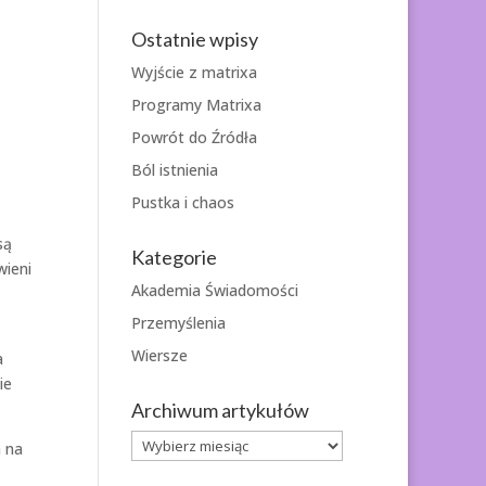
Ostatnie wpisy
Wyjście z matrixa
Programy Matrixa
Powrót do Źródła
Ból istnienia
Pustka i chaos
są
Kategorie
wieni
Akademia Świadomości
Przemyślenia
Wiersze
a
ie
Archiwum artykułów
Archiwum
a na
artykułów