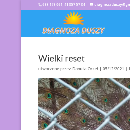
698 179 061, 41 357 57 34
diagnozaduszy@gm
Wielki reset
utworzone przez
Danuta Orzeł
|
05/12/2021
|