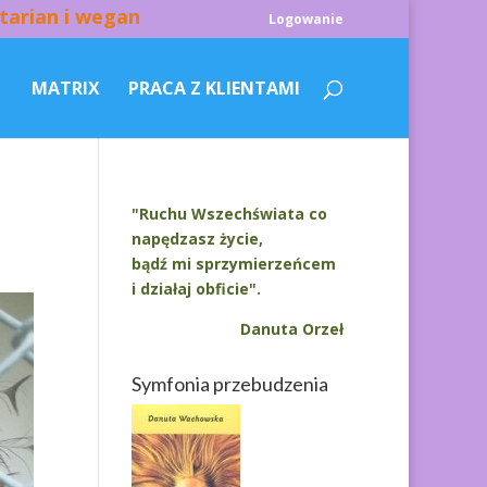
tarian i wegan
Logowanie
MATRIX
PRACA Z KLIENTAMI
"Ruchu Wszechświata co
napędzasz życie,
bądź mi sprzymierzeńcem
i działaj obficie".
Danuta Orzeł
Symfonia przebudzenia