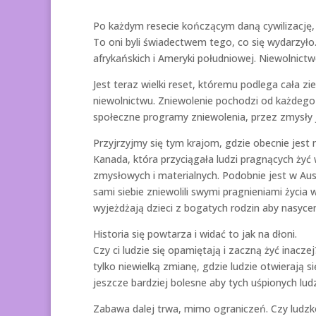
Po każdym resecie kończącym daną cywilizację,
To oni byli świadectwem tego, co się wydarzyło.
afrykańskich i Ameryki południowej. Niewolnictw
Jest teraz wielki reset, któremu podlega cała z
niewolnictwu. Zniewolenie pochodzi od każdego
społeczne programy zniewolenia, przez zmysły ja
Przyjrzyjmy się tym krajom, gdzie obecnie jest
Kanada, która przyciągała ludzi pragnących ży
zmysłowych i materialnych. Podobnie jest w Austr
sami siebie zniewolili swymi pragnieniami życia 
wyjeżdżają dzieci z bogatych rodzin aby nasycen
Historia się powtarza i widać to jak na dłoni.
Czy ci ludzie się opamiętają i zaczną żyć inac
tylko niewielką zmianę, gdzie ludzie otwierają s
jeszcze bardziej bolesne aby tych uśpionych ludz
Zabawa dalej trwa, mimo ograniczeń. Czy ludzkoś