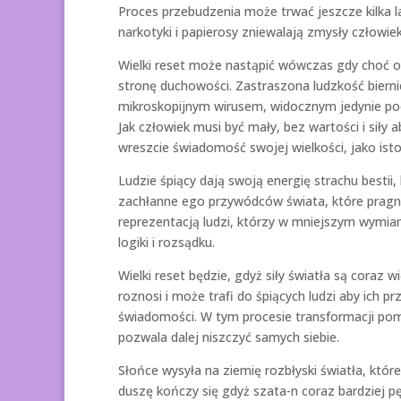
Proces przebudzenia może trwać jeszcze kilka la
narkotyki i papierosy zniewalają zmysły człowie
Wielki reset może nastąpić wówczas gdy choć 
stronę duchowości. Zastraszona ludzkość bierni
mikroskopijnym wirusem, widocznym jedynie p
Jak człowiek musi być mały, bez wartości i siły
wreszcie świadomość swojej wielkości, jako isto
Ludzie śpiący dają swoją energię strachu bestii
zachłanne ego przywódców świata, które pragni
reprezentacją ludzi, którzy w mniejszym wymia
logiki i rozsądku.
Wielki reset będzie, gdyż siły światła są coraz
roznosi i może trafi do śpiących ludzi aby ich p
świadomości. W tym procesie transformacji pomag
pozwala dalej niszczyć samych siebie.
Słońce wysyła na ziemię rozbłyski światła, któ
duszę kończy się gdyż szata-n coraz bardziej pę