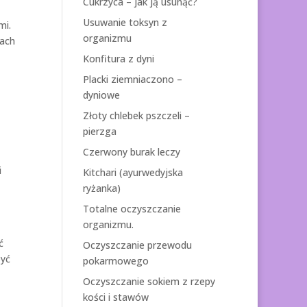
Cukrzyca – jak ją usunąć?
Usuwanie toksyn z
mi.
organizmu
jach
Konfitura z dyni
Placki ziemniaczono –
dyniowe
Złoty chlebek pszczeli –
pierzga
Czerwony burak leczy
i
Kitchari (ayurwedyjska
ryżanka)
Totalne oczyszczanie
organizmu.
ć
Oczyszczanie przewodu
być
pokarmowego
Oczyszczanie sokiem z rzepy
kości i stawów