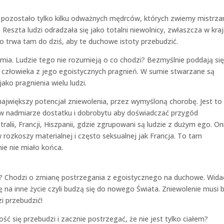
 pozostało tylko kilku odważnych mędrców, których zwiemy mistrza
 Reszta ludzi odradzała się jako totalni niewolnicy, zwłaszcza w kra
o trwa tam do dziś, aby te duchowe istoty przebudzić.
iemia. Ludzie tego nie rozumieją o co chodzi? Bezmyślnie poddają się
 człowieka z jego egoistycznych pragnień. W sumie stwarzane są
ko pragnienia wielu ludzi.
 największy potencjał zniewolenia, przez wymyśloną chorobę. Jest to
ć w nadmiarze dostatku i dobrobytu aby doświadczać przygód
alii, Francji, Hiszpanii, gdzie zgrupowani są ludzie z dużym ego. On
w rozkoszy materialnej i często seksualnej jak Francja. To tam
ie nie miało końca.
zej? Chodzi o zmianę postrzegania z egoistycznego na duchowe. Wida
ię na inne życie czyli budzą się do nowego Świata. Zniewolenie musi 
i przebudzić!
ć się przebudzi i zacznie postrzegać, że nie jest tylko ciałem?