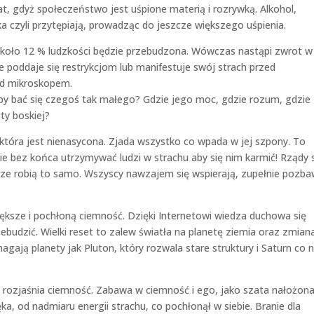
t, gdyż społeczeństwo jest uśpione materią i rozrywką. Alkohol,
ka czyli przytępiają, prowadząc do jeszcze większego uśpienia.
około 12 % ludzkości będzie przebudzona. Wówczas nastąpi zwrot w
e poddaje się restrykcjom lub manifestuje swój strach przed
od mikroskopem.
 aby bać się czegoś tak małego? Gdzie jego moc, gdzie rozum, gdzie
ty boskiej?
, która jest nienasycona. Zjada wszystko co wpada w jej szpony. To
e bez końca utrzymywać ludzi w strachu aby się nim karmić! Rządy 
rze robią to samo. Wszyscy nawzajem się wspierają, zupełnie pozba
 większe i pochłoną ciemność. Dzięki Internetowi wiedza duchowa się
rzebudzić. Wielki reset to zalew światła na planetę ziemia oraz zmian
ają planety jak Pluton, który rozwala stare struktury i Saturn co n
re rozjaśnia ciemność. Zabawa w ciemność i ego, jako szata nałożon
ka, od nadmiaru energii strachu, co pochłonął w siebie. Branie dla