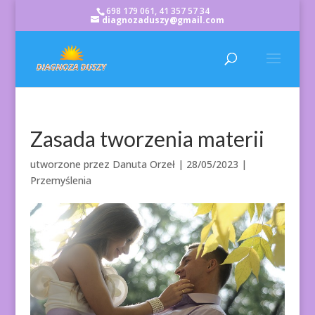
698 179 061, 41 357 57 34
diagnozaduszy@gmail.com
Zasada tworzenia materii
utworzone przez
Danuta Orzeł
|
28/05/2023
|
Przemyślenia