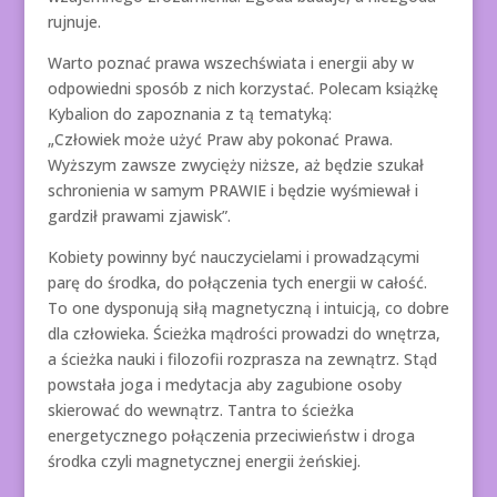
rujnuje.
Warto poznać prawa wszechświata i energii aby w
odpowiedni sposób z nich korzystać. Polecam książkę
Kybalion do zapoznania z tą tematyką:
„Człowiek może użyć Praw aby pokonać Prawa.
Wyższym zawsze zwycięży niższe, aż będzie szukał
schronienia w samym PRAWIE i będzie wyśmiewał i
gardził prawami zjawisk”.
Kobiety powinny być nauczycielami i prowadzącymi
parę do środka, do połączenia tych energii w całość.
To one dysponują siłą magnetyczną i intuicją, co dobre
dla człowieka. Ścieżka mądrości prowadzi do wnętrza,
a ścieżka nauki i filozofii rozprasza na zewnątrz. Stąd
powstała joga i medytacja aby zagubione osoby
skierować do wewnątrz. Tantra to ścieżka
energetycznego połączenia przeciwieństw i droga
środka czyli magnetycznej energii żeńskiej.