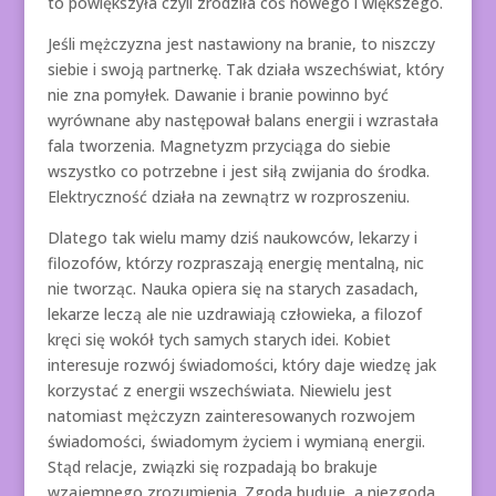
to powiększyła czyli zrodziła coś nowego i większego.
Jeśli mężczyzna jest nastawiony na branie, to niszczy
siebie i swoją partnerkę. Tak działa wszechświat, który
nie zna pomyłek. Dawanie i branie powinno być
wyrównane aby następował balans energii i wzrastała
fala tworzenia. Magnetyzm przyciąga do siebie
wszystko co potrzebne i jest siłą zwijania do środka.
Elektryczność działa na zewnątrz w rozproszeniu.
Dlatego tak wielu mamy dziś naukowców, lekarzy i
filozofów, którzy rozpraszają energię mentalną, nic
nie tworząc. Nauka opiera się na starych zasadach,
lekarze leczą ale nie uzdrawiają człowieka, a filozof
kręci się wokół tych samych starych idei. Kobiet
interesuje rozwój świadomości, który daje wiedzę jak
korzystać z energii wszechświata. Niewielu jest
natomiast mężczyzn zainteresowanych rozwojem
świadomości, świadomym życiem i wymianą energii.
Stąd relacje, związki się rozpadają bo brakuje
wzajemnego zrozumienia. Zgoda buduje, a niezgoda