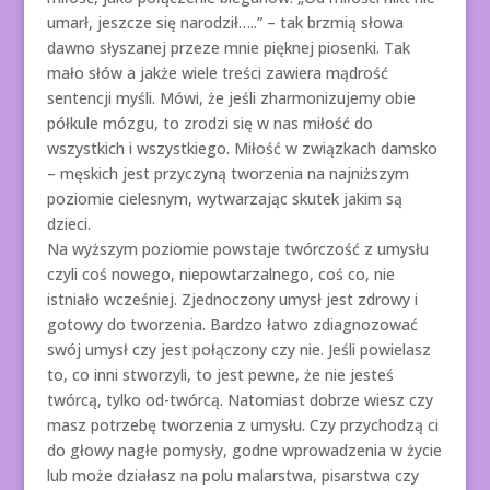
umarł, jeszcze się narodził…..” – tak brzmią słowa
dawno słyszanej przeze mnie pięknej piosenki. Tak
mało słów a jakże wiele treści zawiera mądrość
sentencji myśli. Mówi, że jeśli zharmonizujemy obie
półkule mózgu, to zrodzi się w nas miłość do
wszystkich i wszystkiego. Miłość w związkach damsko
– męskich jest przyczyną tworzenia na najniższym
poziomie cielesnym, wytwarzając skutek jakim są
dzieci.
Na wyższym poziomie powstaje twórczość z umysłu
czyli coś nowego, niepowtarzalnego, coś co, nie
istniało wcześniej. Zjednoczony umysł jest zdrowy i
gotowy do tworzenia. Bardzo łatwo zdiagnozować
swój umysł czy jest połączony czy nie. Jeśli powielasz
to, co inni stworzyli, to jest pewne, że nie jesteś
twórcą, tylko od-twórcą. Natomiast dobrze wiesz czy
masz potrzebę tworzenia z umysłu. Czy przychodzą ci
do głowy nagłe pomysły, godne wprowadzenia w życie
lub może działasz na polu malarstwa, pisarstwa czy