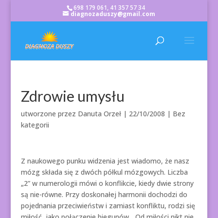
698 179 061, 41 357 57 34
diagnozaduszy@gmail.com
Zdrowie umysłu
utworzone przez
Danuta Orzeł
|
22/10/2008
| Bez
kategorii
Z naukowego punku widzenia jest wiadomo, że nasz
mózg składa się z dwóch półkul mózgowych. Liczba
„2” w numerologii mówi o konflikcie, kiedy dwie strony
są nie-równe. Przy doskonałej harmonii dochodzi do
pojednania przeciwieństw i zamiast konfliktu, rodzi się
miłość, jako połączenie biegunów. „Od miłości nikt nie