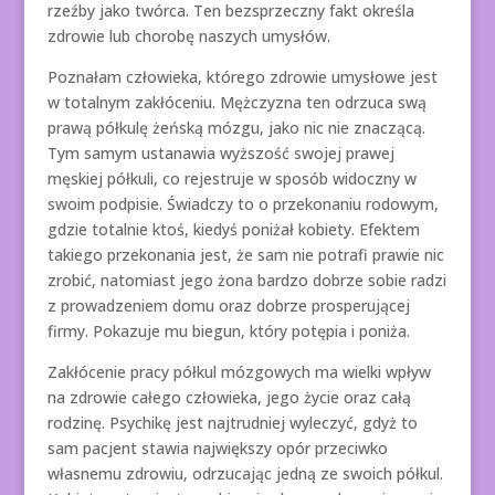
rzeźby jako twórca. Ten bezsprzeczny fakt określa
zdrowie lub chorobę naszych umysłów.
Poznałam człowieka, którego zdrowie umysłowe jest
w totalnym zakłóceniu. Mężczyzna ten odrzuca swą
prawą półkulę żeńską mózgu, jako nic nie znaczącą.
Tym samym ustanawia wyższość swojej prawej
męskiej półkuli, co rejestruje w sposób widoczny w
swoim podpisie. Świadczy to o przekonaniu rodowym,
gdzie totalnie ktoś, kiedyś poniżał kobiety. Efektem
takiego przekonania jest, że sam nie potrafi prawie nic
zrobić, natomiast jego żona bardzo dobrze sobie radzi
z prowadzeniem domu oraz dobrze prosperującej
firmy. Pokazuje mu biegun, który potępia i poniża.
Zakłócenie pracy półkul mózgowych ma wielki wpływ
na zdrowie całego człowieka, jego życie oraz całą
rodzinę. Psychikę jest najtrudniej wyleczyć, gdyż to
sam pacjent stawia największy opór przeciwko
własnemu zdrowiu, odrzucając jedną ze swoich półkul.