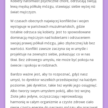
Kobiety natomiast psychicznie chore, odrzucają swoją
lewą męską półkulę mózgu, stawiając siebie wyżej niż
świat mężczyzn.
W czasach obecnych najwięcej konfliktów i wojen
występuje w państwach muzułmańskich, gdzie
totalnie odrzuca się kobiety. Jest to spowodowane
dominacją mężczyzn nad kobietami i odrzuceniem
swojej prawej półkuli mózgu, jako zbytecznej lub bez
wartości. Konflikt zawsze zaczyna się w umyśle i
projektuje na zewnątrz siebie, pokazując co w nas
tkwi. Bez zdrowego umysłu, nie może być pokoju na
świecie i spokoju w rodzinach.
Bardzo ważne jest, aby to rozpoznać, gdyż nasz
umysł, to dyrektor wszelkich przedsięwzięć na każdym
poziomie. Jaki dyrektor, takie też wyniki jego osiągnięć.
Albo tworzy swym umysłem pokój, albo też wojnę.
Zioła jako jedyne, oczyszczają i wprowadzają
harmonię w całym organizmie a czyste zdrowe ciało
niesie czystą energię do naszego mózgu aby pracował