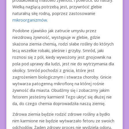
produkowaną masowo żywność i powrócić do natury.
Wielką naglącą potrzebą jest, przywrócić glebie
naturalną siłę rodną, poprzez zastosowanie
mikroorganizmów
.
Podobne zjawisko jak zatrucie umysłu przez
niezdrową żywność, występuje w glebie, gdzie
skażona ziemia chemią, rodzi słabe rośliny do których
lecą wszelkie robaki, pleśnie i grzyby. Smród, jaki
roznosi się z pół, kiedy wywożony jest gnojownik na
pola pod uprawy dla ludzi, jest nie do wytrzymania dla
okolicy. Smród pochodzi z gnicia, które jest
zagrożeniem biologicznym i stwarza choroby. Gnicie
wytwarza patogenną mikroflorę na której rośnie
żywność dla miasta. Obudźmy się i zobaczmy jakim
fetorem jesteśmy karmieni! Tego ukryć się dłużej nie
da, do czego chemia doprowadziła naszą ziemię.
Zdrowa ziemia będzie rodzić zdrowe rośliny a bydło
nim karmione nie będzie wytwarzało fetoru ze swoich
odchodów. Żaden zdrowy proces nie wydziela odoru,