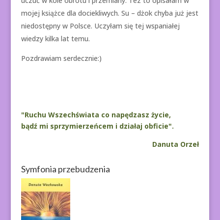
uczuć w kole obrotu i przemiany. Tez to opisałam w
mojej książce dla dociekliwych. Su – dżok chyba już jest
niedostępny w Polsce. Uczyłam się tej wspaniałej
wiedzy kilka lat temu.
Pozdrawiam serdecznie:)
"Ruchu Wszechświata co napędzasz życie,
bądź mi sprzymierzeńcem i działaj obficie".
Danuta Orzeł
Symfonia przebudzenia