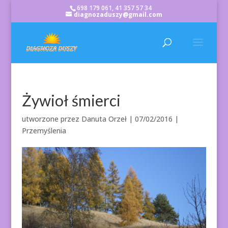
698 179 061, 41 357 57 34
diagnozaduszy@gmail.com
Żywioł śmierci
utworzone przez
Danuta Orzeł
|
07/02/2016
|
Przemyślenia