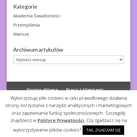
Kategorie
Akademia Świadomości
Przemyślenia
Wiersze
Archiwum artykułów
Archiwum
artykułów
Strona główna
Praca z klientami
Polityka prywatności
Wykorzystuję pliki cookies w celu prawidłowego działania
strony, korzystania z narzędzi analitycznych i marketingowych
oraz zapewniania funkcji społecznościowych. Szczegóły
znajdziesz w
Polityce Prywatności
. Czy zgadzasz się na
© 2026
Diagnoza Duszy
| Kopiowanie zabronione
wykorzystywanie plików cookies?
TAK, ZGADZAM SIĘ
Realizacja:
Serwis4U - Narzędzia dla eMarketera