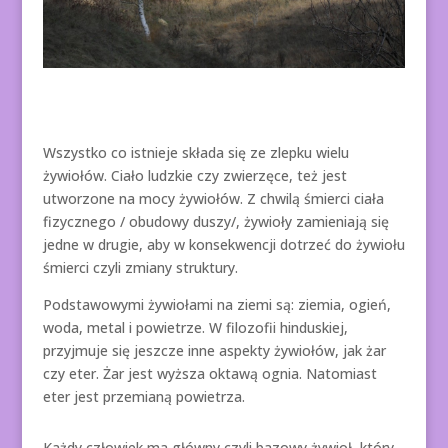
Wszystko co istnieje składa się ze zlepku wielu
żywiołów. Ciało ludzkie czy zwierzęce, też jest
utworzone na mocy żywiołów. Z chwilą śmierci ciała
fizycznego / obudowy duszy/, żywioły zamieniają się
jedne w drugie, aby w konsekwencji dotrzeć do żywiołu
śmierci czyli zmiany struktury.
Podstawowymi żywiołami na ziemi są: ziemia, ogień,
woda, metal i powietrze. W filozofii hinduskiej,
przyjmuje się jeszcze inne aspekty żywiołów, jak żar
czy eter. Żar jest wyższa oktawą ognia. Natomiast
eter jest przemianą powietrza.
Każdy człowiek ma główny czyli bazowy żywioł, który