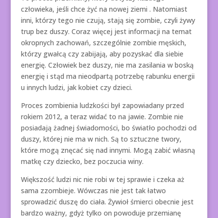
człowieka, jeśli chce żyć na nowej ziemi . Natomiast
inni, którzy tego nie czują, stają się zombie, czyli żywy
trup bez duszy. Coraz więcej jest informacji na temat
okropnych zachowań, szczególnie zombie męskich,
którzy gwałcą czy zabijają, aby pozyskać dla siebie
energię. Człowiek bez duszy, nie ma zasilania w boską
energię i stąd ma nieodpartą potrzebę rabunku energii
u innych ludzi, jak kobiet czy dzieci.
Proces zombienia ludzkości był zapowiadany przed
rokiem 2012, a teraz widać to na jawie. Zombie nie
posiadają żadnej świadomości, bo światło pochodzi od
duszy, której nie ma w nich. Są to sztuczne twory,
które mogą znęcać się nad innymi. Mogą zabić własną
matkę czy dziecko, bez poczucia winy.
Większość ludzi nic nie robi w tej sprawie i czeka aż
sama zzombieje. Wówczas nie jest tak łatwo
sprowadzić duszę do ciała. Żywioł śmierci obecnie jest
bardzo ważny, gdyż tylko on powoduje przemianę