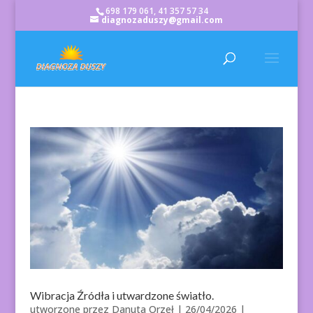
698 179 061, 41 357 57 34
diagnozaduszy@gmail.com
Wibracja Źródła i utwardzone światło.
utworzone przez
Danuta Orzeł
|
26/04/2026
|