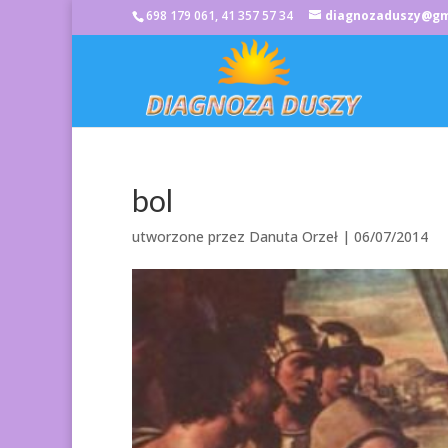
698 179 061, 41 357 57 34
diagnozaduszy@gm
bol
utworzone przez
Danuta Orzeł
|
06/07/2014