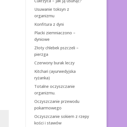
Cukrzyca – jak ją usunąć?
Usuwanie toksyn z
organizmu
Konfitura z dyni
Placki ziemniaczono –
dyniowe
Złoty chlebek pszczeli –
pierzga
Czerwony burak leczy
Kitchari (ayurwedyjska
ryżanka)
Totalne oczyszczanie
organizmu.
Oczyszczanie przewodu
pokarmowego
Oczyszczanie sokiem z rzepy
kości i stawów