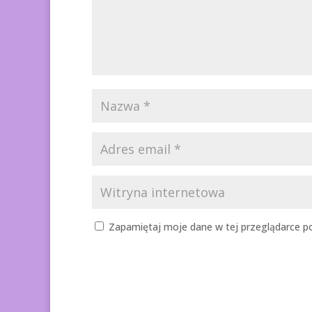
Zapamiętaj moje dane w tej przeglądarce po
A
l