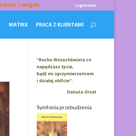
tarian i wegan
Logowanie
MATRIX
PRACA Z KLIENTAMI
"Ruchu Wszechświata co
napędzasz życie,
bądź mi sprzymierzeńcem
i działaj obficie".
Danuta Orzeł
Symfonia przebudzenia