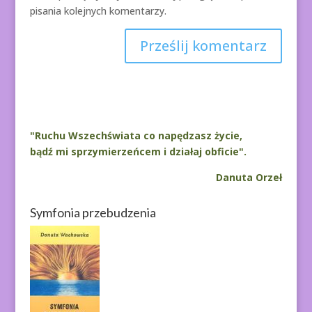
pisania kolejnych komentarzy.
A
l
t
e
r
"Ruchu Wszechświata co napędzasz życie,
n
bądź mi sprzymierzeńcem i działaj obficie".
a
Danuta Orzeł
t
i
Symfonia przebudzenia
v
e
: