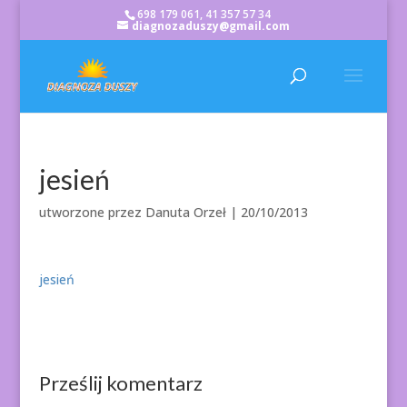
698 179 061, 41 357 57 34
diagnozaduszy@gmail.com
jesień
utworzone przez
Danuta Orzeł
|
20/10/2013
jesień
Prześlij komentarz