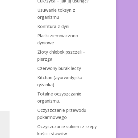
Cukrzyca – jak ją usunąć?
Usuwanie toksyn z
organizmu
Konfitura z dyni
Placki ziemniaczono –
dyniowe
Złoty chlebek pszczeli –
pierzga
Czerwony burak leczy
Kitchari (ayurwedyjska
ryżanka)
Totalne oczyszczanie
organizmu.
Oczyszczanie przewodu
pokarmowego
Oczyszczanie sokiem z rzepy
kości i stawów