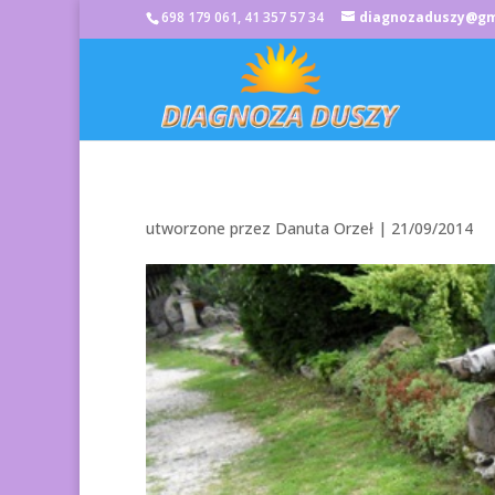
698 179 061, 41 357 57 34
diagnozaduszy@gm
utworzone przez
Danuta Orzeł
|
21/09/2014