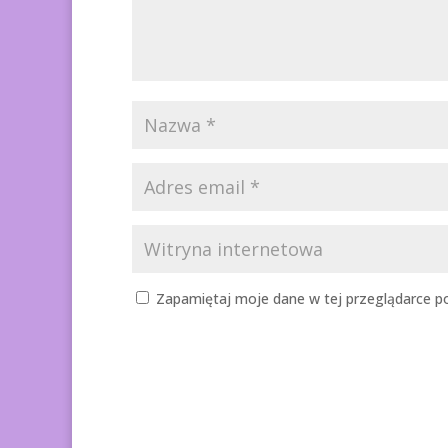
Zapamiętaj moje dane w tej przeglądarce po
A
l
t