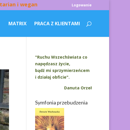
tarian i wegan
Logowanie
MATRIX
PRACA Z KLIENTAMI
"Ruchu Wszechświata co
napędzasz życie,
bądź mi sprzymierzeńcem
i działaj obficie".
Danuta Orzeł
Symfonia przebudzenia