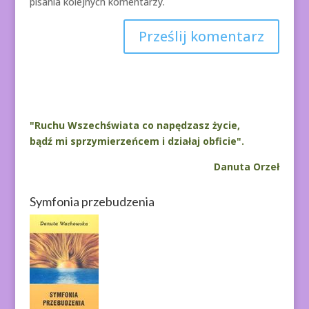
pisania kolejnych komentarzy.
A
l
t
e
r
"Ruchu Wszechświata co napędzasz życie,
n
bądź mi sprzymierzeńcem i działaj obficie".
a
Danuta Orzeł
t
i
Symfonia przebudzenia
v
e
: