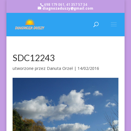
698 179 061, 41 357 57 34
diagnozaduszy@gmail.com
SDC12243
utworzone przez
Danuta Orzeł
|
14/02/2016