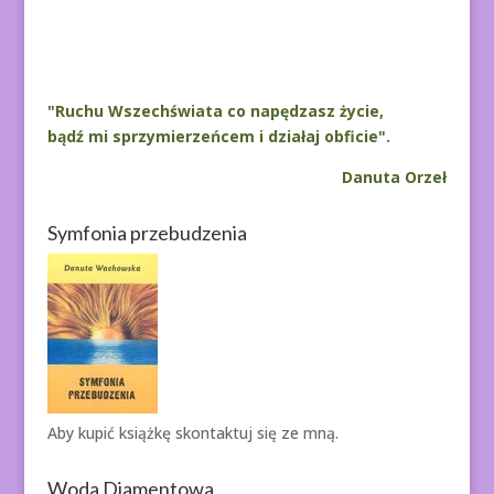
A
l
t
e
r
"Ruchu Wszechświata co napędzasz życie,
n
bądź mi sprzymierzeńcem i działaj obficie".
a
Danuta Orzeł
t
i
Symfonia przebudzenia
v
e
:
Aby kupić książkę
skontaktuj się ze mną.
Woda Diamentowa