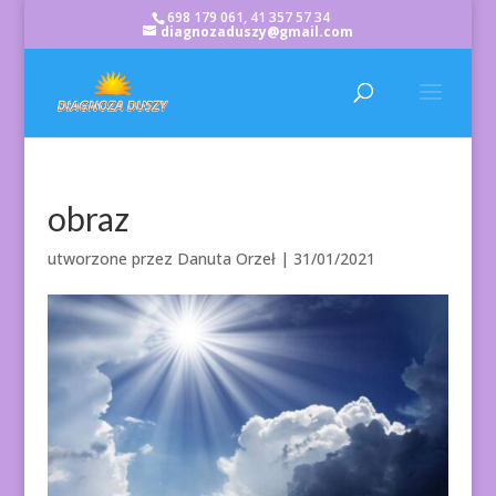
698 179 061, 41 357 57 34
diagnozaduszy@gmail.com
obraz
utworzone przez
Danuta Orzeł
|
31/01/2021