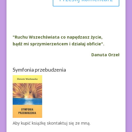
A
l
t
e
r
"Ruchu Wszechświata co napędzasz życie,
n
bądź mi sprzymierzeńcem i działaj obficie".
a
Danuta Orzeł
t
i
Symfonia przebudzenia
v
e
:
Aby kupić książkę
skontaktuj się ze mną.