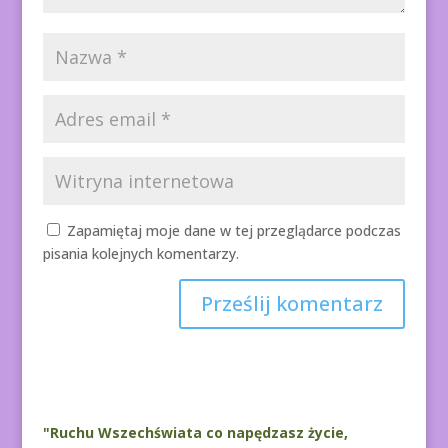
Zapamiętaj moje dane w tej przeglądarce podczas
pisania kolejnych komentarzy.
A
l
t
e
r
"Ruchu Wszechświata co napędzasz życie,