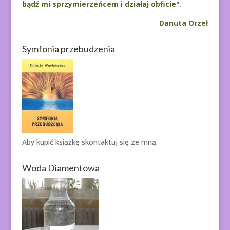
n
bądź mi sprzymierzeńcem i działaj obficie".
a
Danuta Orzeł
t
i
Symfonia przebudzenia
v
e
:
Aby kupić książkę
skontaktuj się ze mną.
Woda Diamentowa