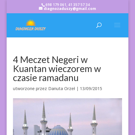
698 179 061, 41 357 57 34
diagnozaduszy@gmail.com
4 Meczet Negeri w
Kuantan wieczorem w
czasie ramadanu
utworzone przez
Danuta Orzeł
|
13/09/2015