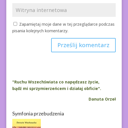
Zapamiętaj moje dane w tej przeglądarce podczas
pisania kolejnych komentarzy.
A
l
t
e
r
"Ruchu Wszechświata co napędzasz życie,
n
bądź mi sprzymierzeńcem i działaj obficie".
a
Danuta Orzeł
t
i
Symfonia przebudzenia
v
e
: