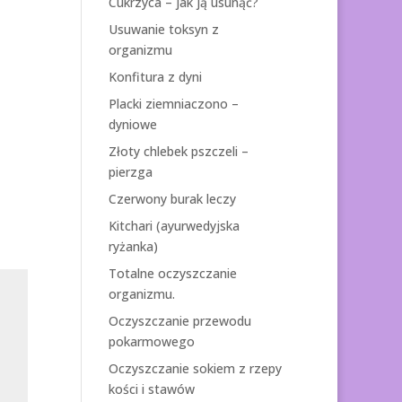
Cukrzyca – jak ją usunąć?
Usuwanie toksyn z
organizmu
Konfitura z dyni
Placki ziemniaczono –
dyniowe
Złoty chlebek pszczeli –
pierzga
Czerwony burak leczy
Kitchari (ayurwedyjska
ryżanka)
Totalne oczyszczanie
organizmu.
Oczyszczanie przewodu
pokarmowego
Oczyszczanie sokiem z rzepy
kości i stawów