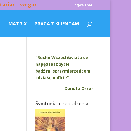
tarian i wegan
Logowanie
MATRIX
PRACA Z KLIENTAMI
"Ruchu Wszechświata co
napędzasz życie,
bądź mi sprzymierzeńcem
i działaj obficie".
Danuta Orzeł
Symfonia przebudzenia