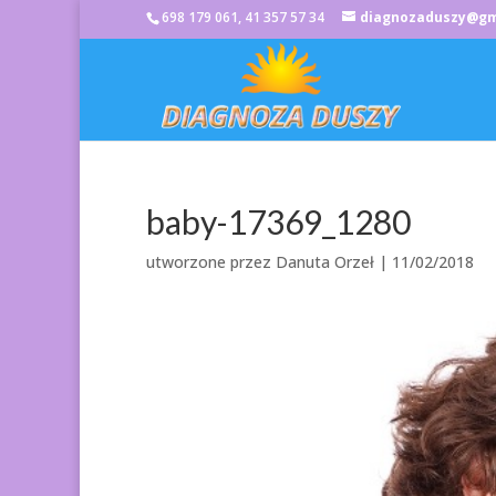
698 179 061, 41 357 57 34
diagnozaduszy@gm
baby-17369_1280
utworzone przez
Danuta Orzeł
|
11/02/2018