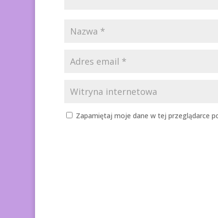
Zapamiętaj moje dane w tej przeglądarce po
A
l
t
e
r
n