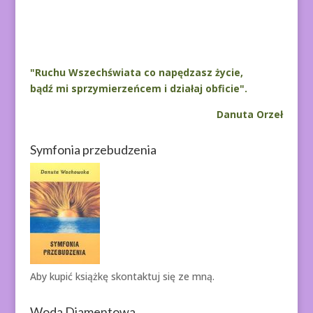
A
l
t
e
r
"Ruchu Wszechświata co napędzasz życie,
n
bądź mi sprzymierzeńcem i działaj obficie".
a
Danuta Orzeł
t
i
Symfonia przebudzenia
v
e
:
Aby kupić książkę
skontaktuj się ze mną.
Woda Diamentowa