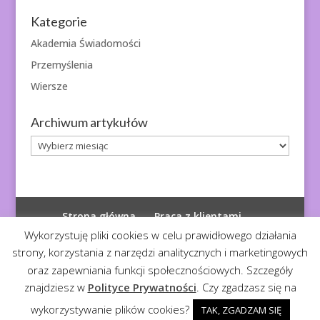
Kategorie
Akademia Świadomości
Przemyślenia
Wiersze
Archiwum artykułów
Archiwum
artykułów
Strona główna
Praca z klientami
Polityka prywatności
Wykorzystuję pliki cookies w celu prawidłowego działania
strony, korzystania z narzędzi analitycznych i marketingowych
oraz zapewniania funkcji społecznościowych. Szczegóły
znajdziesz w
Polityce Prywatności
. Czy zgadzasz się na
© 2026
Diagnoza Duszy
| Kopiowanie zabronione
wykorzystywanie plików cookies?
TAK, ZGADZAM SIĘ
Realizacja:
Serwis4U - Narzędzia dla eMarketera