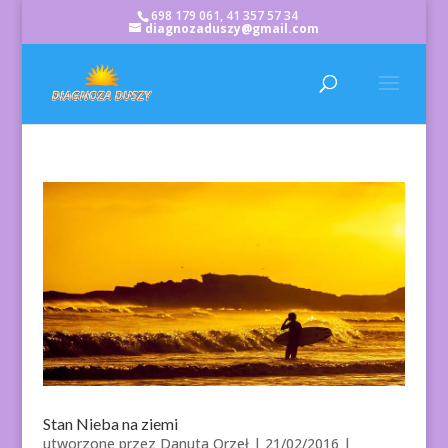
698 179 061, 41 357 57 34
diagnozaduszy@gmail.com
Stan Nieba na ziemi
utworzone przez
Danuta Orzeł
|
21/02/2016
|