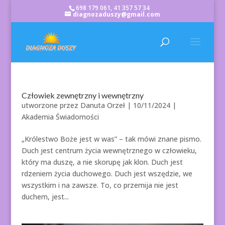
698 179 061, 41 357 57 34
diagnozaduszy@gmail.com
Człowiek zewnętrzny i wewnętrzny
utworzone przez
Danuta Orzeł
|
10/11/2024
|
Akademia Świadomości
„Królestwo Boże jest w was” – tak mówi znane pismo.
Duch jest centrum życia wewnętrznego w człowieku,
który ma duszę, a nie skorupę jak klon. Duch jest
rdzeniem życia duchowego. Duch jest wszędzie, we
wszystkim i na zawsze. To, co przemija nie jest
duchem, jest...