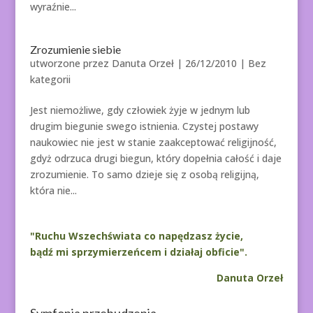
wyraźnie...
Zrozumienie siebie
utworzone przez
Danuta Orzeł
|
26/12/2010
| Bez
kategorii
Jest niemożliwe, gdy człowiek żyje w jednym lub
drugim biegunie swego istnienia. Czystej postawy
naukowiec nie jest w stanie zaakceptować religijność,
gdyż odrzuca drugi biegun, który dopełnia całość i daje
zrozumienie. To samo dzieje się z osobą religijną,
która nie...
"Ruchu Wszechświata co napędzasz życie,
bądź mi sprzymierzeńcem i działaj obficie".
Danuta Orzeł
Symfonia przebudzenia