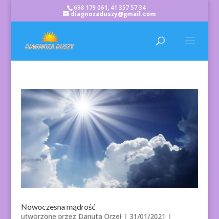
698 179 061, 41 357 57 34
diagnozaduszy@gmail.com
Nowoczesna mądrość
utworzone przez
Danuta Orzeł
|
31/01/2021
|