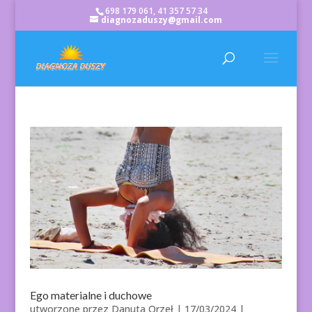
698 179 061, 41 357 57 34
diagnozaduszy@gmail.com
Ego materialne i duchowe
utworzone przez
Danuta Orzeł
|
17/03/2024
|