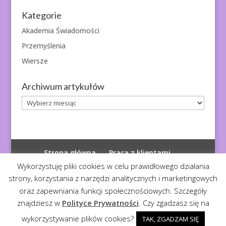
Kategorie
Akademia Świadomości
Przemyślenia
Wiersze
Archiwum artykułów
Archiwum
artykułów
Strona główna
Praca z klientami
Polityka prywatności
Wykorzystuję pliki cookies w celu prawidłowego działania
strony, korzystania z narzędzi analitycznych i marketingowych
oraz zapewniania funkcji społecznościowych. Szczegóły
znajdziesz w
Polityce Prywatności
. Czy zgadzasz się na
© 2026
Diagnoza Duszy
| Kopiowanie zabronione
wykorzystywanie plików cookies?
TAK, ZGADZAM SIĘ
Realizacja:
Serwis4U - Narzędzia dla eMarketera