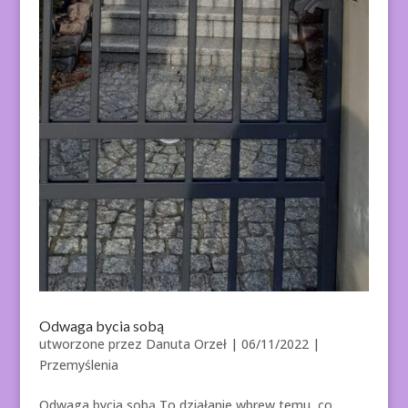
Odwaga bycia sobą
utworzone przez
Danuta Orzeł
|
06/11/2022
|
Przemyślenia
Odwaga bycia sobą To działanie wbrew temu, co