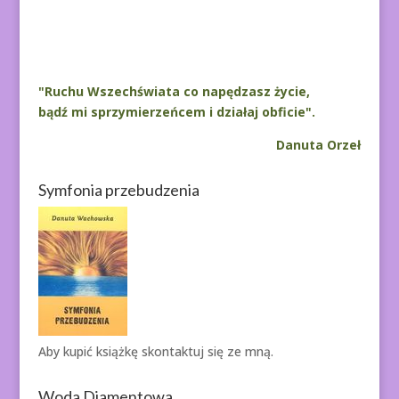
A
l
t
e
r
"Ruchu Wszechświata co napędzasz życie,
n
bądź mi sprzymierzeńcem i działaj obficie".
a
Danuta Orzeł
t
i
Symfonia przebudzenia
v
e
:
Aby kupić książkę
skontaktuj się ze mną.
Woda Diamentowa