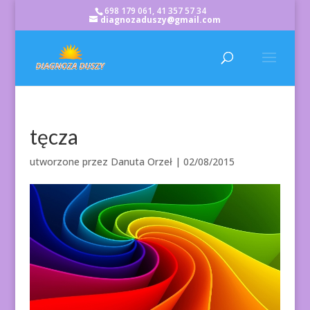
698 179 061, 41 357 57 34
diagnozaduszy@gmail.com
tęcza
utworzone przez
Danuta Orzeł
|
02/08/2015