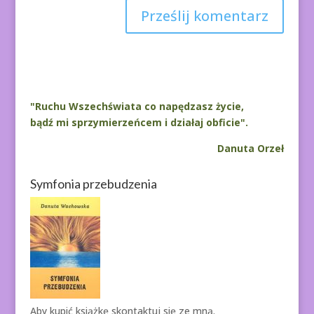
A
l
t
e
r
"Ruchu Wszechświata co napędzasz życie,
n
bądź mi sprzymierzeńcem i działaj obficie".
a
Danuta Orzeł
t
i
Symfonia przebudzenia
v
e
:
Aby kupić książkę
skontaktuj się ze mną.