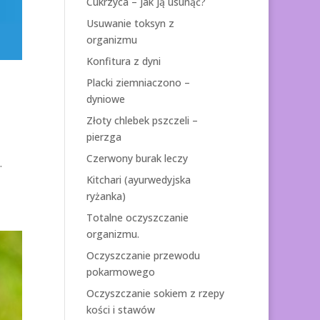
Cukrzyca – jak ją usunąć?
Usuwanie toksyn z
organizmu
Konfitura z dyni
Placki ziemniaczono –
dyniowe
Złoty chlebek pszczeli –
pierzga
Czerwony burak leczy
.
Kitchari (ayurwedyjska
ryżanka)
Totalne oczyszczanie
organizmu.
Oczyszczanie przewodu
pokarmowego
Oczyszczanie sokiem z rzepy
kości i stawów