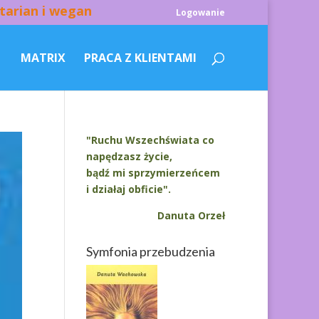
tarian i wegan
Logowanie
MATRIX
PRACA Z KLIENTAMI
"Ruchu Wszechświata co
napędzasz życie,
bądź mi sprzymierzeńcem
i działaj obficie".
Danuta Orzeł
Symfonia przebudzenia