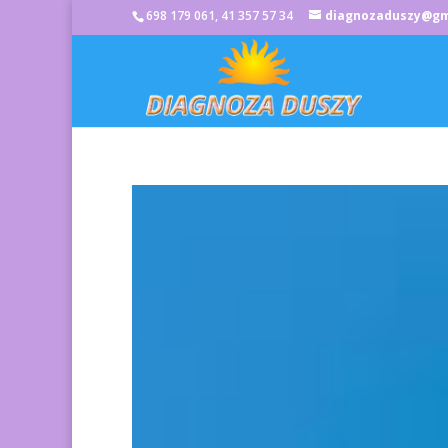
698 179 061, 41 357 57 34
diagnozaduszy@gm