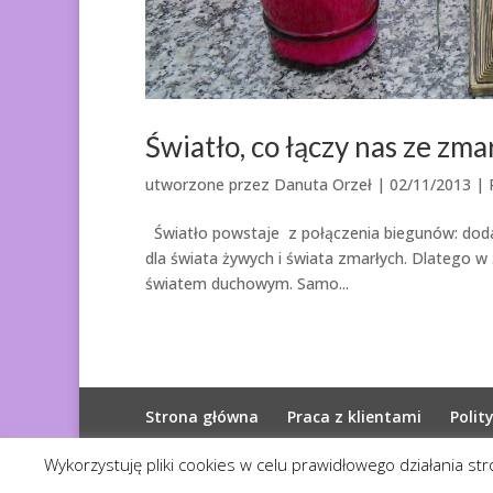
Światło, co łączy nas ze zma
utworzone przez
Danuta Orzeł
|
02/11/2013
|
Światło powstaje z połączenia biegunów: dodat
dla świata żywych i świata zmarłych. Dlatego w
światem duchowym. Samo...
Strona główna
Praca z klientami
Polit
Wykorzystuję pliki cookies w celu prawidłowego działania st
© 2026
Diagnoza Duszy
| Kopiowanie zabroni