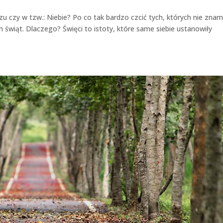
u czy w tzw.: Niebie? Po co tak bardzo czcić tych, których nie zna
 świąt. Dlaczego? Święci to istoty, które same siebie ustanowiły