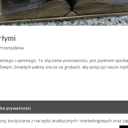
rłymi
Przemyślenia
niego i ujemnego. To złączenie przeciwności, jest punktem spotka
 Święto Zmarłych palimy znicze na grobach, aby połączyć nasze myśl
yka prywatności
rony, korzystania z narzędzi analitycznych i marketingowych oraz z
one