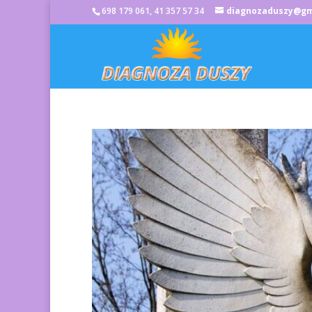
698 179 061, 41 357 57 34
diagnozaduszy@gm