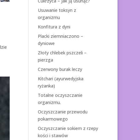
Cukrzyca – jak ją usunąć?
Usuwanie toksyn z
organizmu
Konfitura z dyni
Placki ziemniaczono –
dyniowe
dzie
Złoty chlebek pszczeli –
pierzga
Czerwony burak leczy
Kitchari (ayurwedyjska
ryżanka)
Totalne oczyszczanie
organizmu.
Oczyszczanie przewodu
pokarmowego
Oczyszczanie sokiem z rzepy
kości i stawów