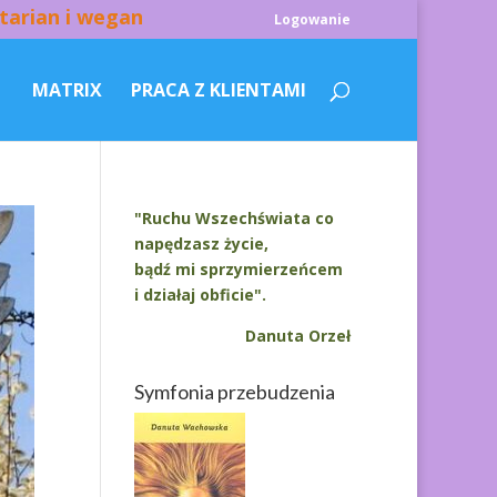
tarian i wegan
Logowanie
MATRIX
PRACA Z KLIENTAMI
"Ruchu Wszechświata co
napędzasz życie,
bądź mi sprzymierzeńcem
i działaj obficie".
Danuta Orzeł
Symfonia przebudzenia