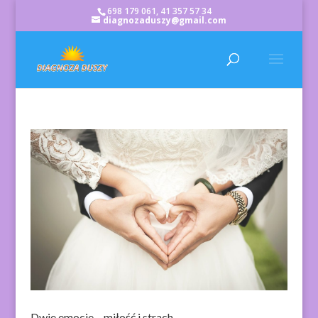
698 179 061, 41 357 57 34
diagnozaduszy@gmail.com
Dwie emocje – miłość i strach